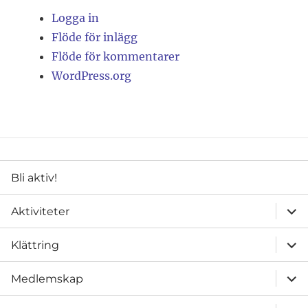
Logga in
Flöde för inlägg
Flöde för kommentarer
WordPress.org
Bli aktiv!
expa
Aktiviteter
unde
expa
Klättring
unde
expa
Medlemskap
unde