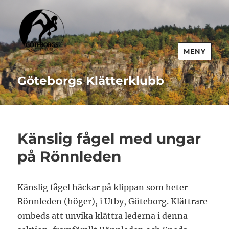
MENY
Göteborgs Klätterklubb
Känslig fågel med ungar
på Rönnleden
Känslig fågel häckar på klippan som heter
Rönnleden (höger), i Utby, Göteborg. Klättrare
ombeds att unvika klättra lederna i denna