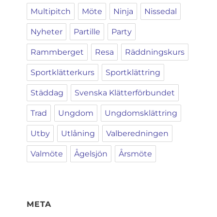
Multipitch
Möte
Ninja
Nissedal
Nyheter
Partille
Party
Rammberget
Resa
Räddningskurs
Sportklätterkurs
Sportklättring
Städdag
Svenska Klätterförbundet
Trad
Ungdom
Ungdomsklättring
Utby
Utlåning
Valberedningen
Valmöte
Ågelsjön
Årsmöte
META