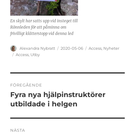
En skylt har satts upp vid insteget till
Rönnleden för att påminna om
frivilligt klätterstopp vid denna led
Författare
Publicerat
Kategorier
Alexandra Nybratt
2020-05-06
Access
,
Nyheter
den
Etiketter
Access
,
Utby
Inläggsnavigering
FÖREGÅENDE
Fyra nya hjälpinstruktörer
Föregående
inlägg:
utbildade i helgen
NÄSTA