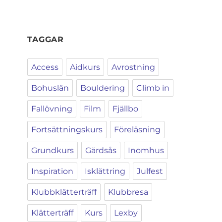
TAGGAR
Access
Aidkurs
Avrostning
Bohuslän
Bouldering
Climb in
Fallövning
Film
Fjällbo
Fortsättningskurs
Föreläsning
Grundkurs
Gärdsås
Inomhus
Inspiration
Isklättring
Julfest
Klubbklätterträff
Klubbresa
Klätterträff
Kurs
Lexby