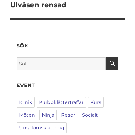
Ulvåsen rensad
Nästa
inlägg:
SÖK
SÖK
Sök
efter:
EVENT
Klinik
Klubbklätterträffar
Kurs
Möten
Ninja
Resor
Socialt
Ungdomsklättring