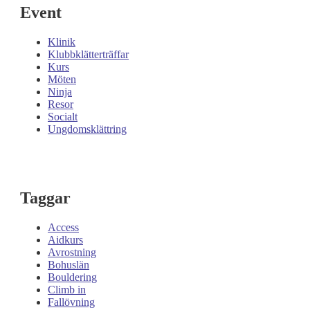
Event
Klinik
Klubbklätterträffar
Kurs
Möten
Ninja
Resor
Socialt
Ungdomsklättring
Taggar
Access
Aidkurs
Avrostning
Bohuslän
Bouldering
Climb in
Fallövning