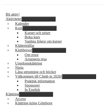
Bli aktiv!
Aktiviteter
expandera undermeny
Kalender
Kurs
expandera undermeny
Kurser och priser
Boka kurs
Vanliga frågor om kurser
Klätterträffar
Klubbresor
expandera undermeny
Om resor
Arrangera resa
Ungdomsklättring
Ninja
Låna utrustning och böcker
Välkommen till Climb in 2026!
expandera undermeny
Praktisk information
Sponsorer
In English
Klättring
expandera undermeny
Access
Klättring kring Göteborg