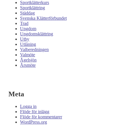
Sportklätterkurs
Sportklättring
Städdag
Svenska Klätterförbundet
Trad
Ungdom
Ungdomsklättring
Utby
Utlåning
Valberedningen
Valmöte
Ågelsjön
Årsmöte
Meta
Logga in
Flöde för inlägg
Flöde för kommentarer
WordPress.org