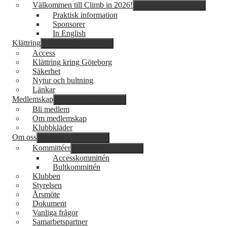
Välkommen till Climb in 2026!
expandera undermeny
Praktisk information
Sponsorer
In English
Klättring
expandera undermeny
Access
Klättring kring Göteborg
Säkerhet
Nytur och bultning
Länkar
Medlemskap
expandera undermeny
Bli medlem
Om medlemskap
Klubbkläder
Om oss
expandera undermeny
Kommittéer
expandera undermeny
Accesskommittén
Bultkommittén
Klubben
Styrelsen
Årsmöte
Dokument
Vanliga frågor
Samarbetspartner