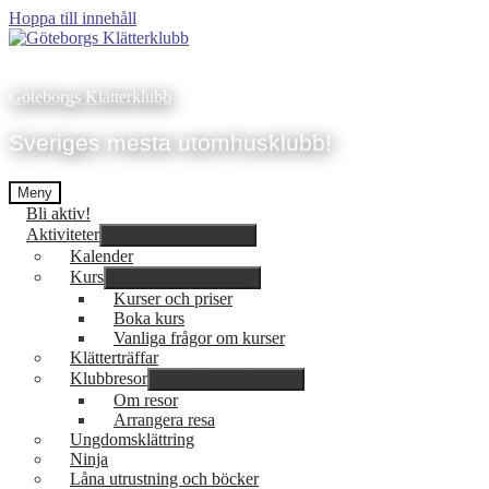
Hoppa till innehåll
Göteborgs Klätterklubb
Sveriges mesta utomhusklubb!
Meny
Bli aktiv!
Aktiviteter
expandera undermeny
Kalender
Kurs
expandera undermeny
Kurser och priser
Boka kurs
Vanliga frågor om kurser
Klätterträffar
Klubbresor
expandera undermeny
Om resor
Arrangera resa
Ungdomsklättring
Ninja
Låna utrustning och böcker