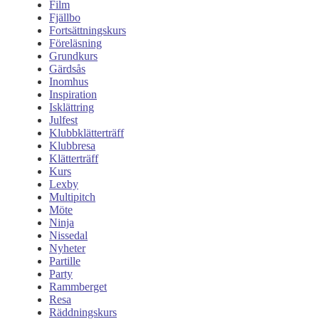
Film
Fjällbo
Fortsättningskurs
Föreläsning
Grundkurs
Gärdsås
Inomhus
Inspiration
Isklättring
Julfest
Klubbklätterträff
Klubbresa
Klätterträff
Kurs
Lexby
Multipitch
Möte
Ninja
Nissedal
Nyheter
Partille
Party
Rammberget
Resa
Räddningskurs