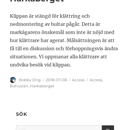
Klippan är stängd för klättring och
nedmontering av bultar pågår. Detta är
markägarens önskemål som inte är nöjd med
hur klättrare har agerat. Målsättningen är att
få till en diskussion och förhoppningsvis ändra
situationen. Vi uppmanar alla klättrare att
undvika besök vid klippan.
Författare
Publicerat
Kategorier
Etiketter
Bobby Ong
2018-07-08
Access
Access
,
den
Bohuslän
,
Harkaberget
SÖK
SÖK
Sök