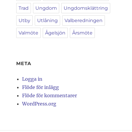
Trad
Ungdom
Ungdomsklättring
Utby
Utlåning
Valberedningen
Valmöte
Ågelsjön
Årsmöte
META
Logga in
Flöde för inlägg
Flöde för kommentarer
WordPress.org