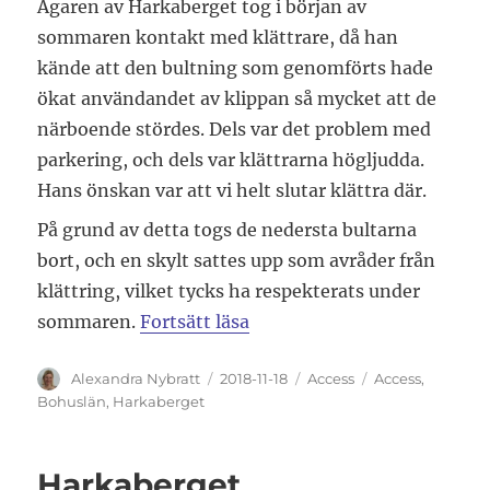
Ägaren av Harkaberget tog i början av
sommaren kontakt med klättrare, då han
kände att den bultning som genomförts hade
ökat användandet av klippan så mycket att de
närboende stördes. Dels var det problem med
parkering, och dels var klättrarna högljudda.
Hans önskan var att vi helt slutar klättra där.
På grund av detta togs de nedersta bultarna
bort, och en skylt sattes upp som avråder från
klättring, vilket tycks ha respekterats under
”Uppdatering om Harkaber
sommaren.
Fortsätt läsa
Författare
Publicerat
Kategorier
Etiketter
Alexandra Nybratt
2018-11-18
Access
Access
,
den
Bohuslän
,
Harkaberget
Harkaberget