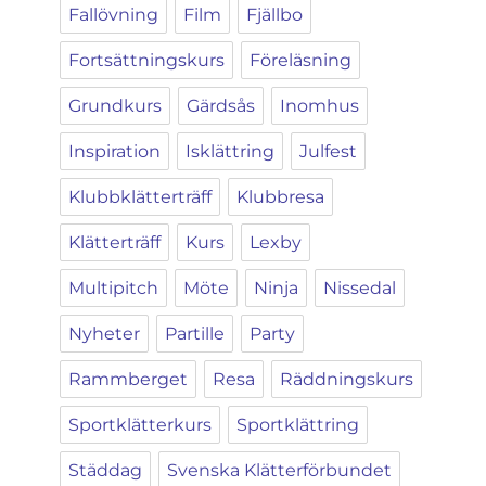
Fallövning
Film
Fjällbo
Fortsättningskurs
Föreläsning
Grundkurs
Gärdsås
Inomhus
Inspiration
Isklättring
Julfest
Klubbklätterträff
Klubbresa
Klätterträff
Kurs
Lexby
Multipitch
Möte
Ninja
Nissedal
Nyheter
Partille
Party
Rammberget
Resa
Räddningskurs
Sportklätterkurs
Sportklättring
Städdag
Svenska Klätterförbundet