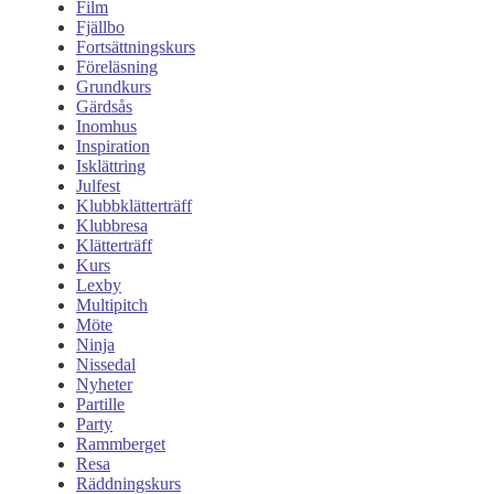
Film
Fjällbo
Fortsättningskurs
Föreläsning
Grundkurs
Gärdsås
Inomhus
Inspiration
Isklättring
Julfest
Klubbklätterträff
Klubbresa
Klätterträff
Kurs
Lexby
Multipitch
Möte
Ninja
Nissedal
Nyheter
Partille
Party
Rammberget
Resa
Räddningskurs