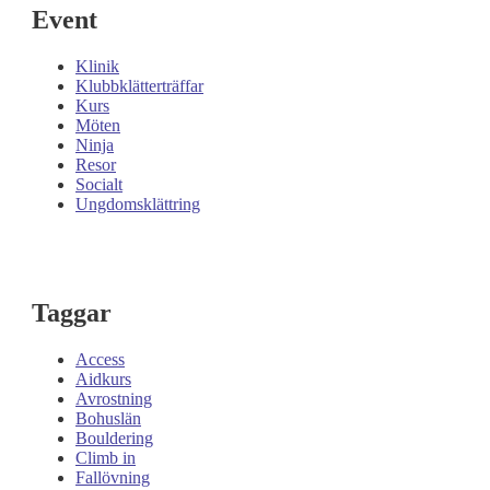
Event
Klinik
Klubbklätterträffar
Kurs
Möten
Ninja
Resor
Socialt
Ungdomsklättring
Taggar
Access
Aidkurs
Avrostning
Bohuslän
Bouldering
Climb in
Fallövning