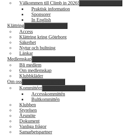
Välkommen till Climb in 2026!
expandera undermeny
Praktisk information
Sponsorer
In English
Klättring
expandera undermeny
Access
Klättring kring Göteborg
Säkerhet
Nytur och bultning
Länkar
Medlemskap
expandera undermeny
Bli medlem
Om medlemskap
Klubbkläder
Om oss
expandera undermeny
Kommittéer
expandera undermeny
Accesskommittén
Bultkommittén
Klubben
Styrelsen
Årsmöte
Dokument
Vanliga frågor
Samarbetspartner