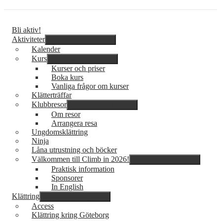
Bli aktiv!
Aktiviteter
expandera undermeny
Kalender
Kurs
expandera undermeny
Kurser och priser
Boka kurs
Vanliga frågor om kurser
Klätterträffar
Klubbresor
expandera undermeny
Om resor
Arrangera resa
Ungdomsklättring
Ninja
Låna utrustning och böcker
Välkommen till Climb in 2026!
expandera undermeny
Praktisk information
Sponsorer
In English
Klättring
expandera undermeny
Access
Klättring kring Göteborg