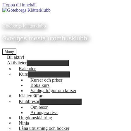
Hoppa till innehåll
Göteborgs Klätterklubb
Sveriges mesta utomhusklubb!
Meny
Bli aktiv!
Aktiviteter
expandera undermeny
Kalender
Kurs
expandera undermeny
Kurser och priser
Boka kurs
Vanliga frågor om kurser
Klätterträffar
Klubbresor
expandera undermeny
Om resor
Arrangera resa
Ungdomsklättring
Ninja
Låna utrustning och böcker