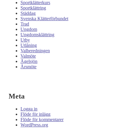
Sportklätterkurs
Sportklättring
Städdag
Svenska Klätterförbundet
Trad
Ungdom
Ungdomsklättring
Utby
Utlåning
Valberedningen
Valmöte
Ågelsjön
Årsmöte
Meta
Logga in
Flöde för inlägg
Flöde för kommentarer
WordPress.org