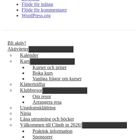
Flöde för inlägg
Flöde för kommentarer
WordPress.org
Bli aktiv!
Aktiviteter
expandera undermeny
Kalender
Kurs
expandera undermeny
Kurser och priser
Boka kurs
Vanliga frågor om kurser
Klätterträffar
Klubbresor
expandera undermeny
Om resor
Arrangera resa
Ungdomsklättring
Ninja
Låna utrustning och böcker
Välkommen till Climb in 2026!
expandera undermeny
Praktisk information
Sponsorer