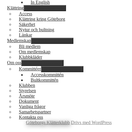
In English
Klättring
expandera undermeny
Access
Klättring kring Göteborg
Säkerhet
Nytur och bultning
Länkar
Medlemskap
expandera undermeny
Bli medlem
Om medlemskap
Klubbkläder
Om oss
expandera undermeny
Kommittéer
expandera undermeny
Accesskommittén
Bultkommittén
Klubben
Styrelsen
Årsmöte
Dokument
Vanliga frågor
Samarbetspartner
Kontakta oss
Göteborgs Klätterklubb
Drivs med WordPress