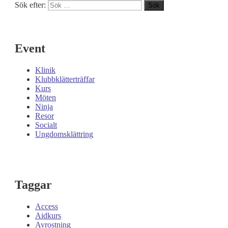
Sök efter:
Sök
Event
Klinik
Klubbklätterträffar
Kurs
Möten
Ninja
Resor
Socialt
Ungdomsklättring
Taggar
Access
Aidkurs
Avrostning