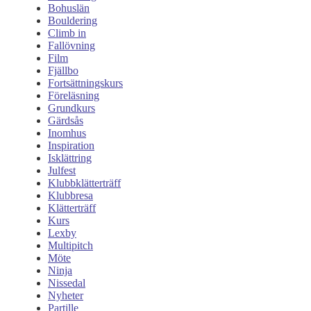
Bohuslän
Bouldering
Climb in
Fallövning
Film
Fjällbo
Fortsättningskurs
Föreläsning
Grundkurs
Gärdsås
Inomhus
Inspiration
Isklättring
Julfest
Klubbklätterträff
Klubbresa
Klätterträff
Kurs
Lexby
Multipitch
Möte
Ninja
Nissedal
Nyheter
Partille