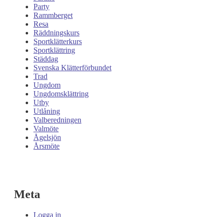
Party
Rammberget
Resa
Räddningskurs
Sportklätterkurs
Sportklättring
Städdag
Svenska Klätterförbundet
Trad
Ungdom
Ungdomsklättring
Utby
Utlåning
Valberedningen
Valmöte
Ågelsjön
Årsmöte
Meta
Logga in