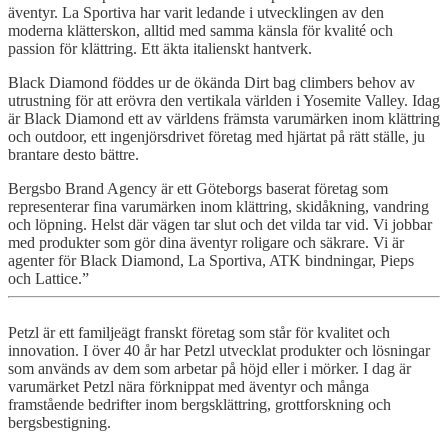
äventyr. La Sportiva har varit ledande i utvecklingen av den
moderna klätterskon, alltid med samma känsla för kvalité och
passion för klättring. Ett äkta italienskt hantverk.
Black Diamond föddes ur de ökända Dirt bag climbers behov av
utrustning för att erövra den vertikala världen i Yosemite Valley. Idag
är Black Diamond ett av världens främsta varumärken inom klättring
och outdoor, ett ingenjörsdrivet företag med hjärtat på rätt ställe, ju
brantare desto bättre.
Bergsbo Brand Agency är ett Göteborgs baserat företag som
representerar fina varumärken inom klättring, skidåkning, vandring
och löpning. Helst där vägen tar slut och det vilda tar vid. Vi jobbar
med produkter som gör dina äventyr roligare och säkrare. Vi är
agenter för Black Diamond, La Sportiva, ATK bindningar, Pieps
och Lattice.”
Petzl
är ett familjeägt franskt företag som står för kvalitet och
innovation. I över 40 år har
Petzl
utvecklat produkter och lösningar
som används av dem som arbetar på höjd eller i mörker. I dag är
varumärket
Petzl
nära förknippat med äventyr och många
framstående bedrifter inom bergsklättring, grottforskning och
bergsbestigning.