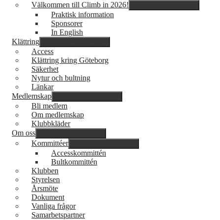
Välkommen till Climb in 2026!
expandera undermeny
Praktisk information
Sponsorer
In English
Klättring
expandera undermeny
Access
Klättring kring Göteborg
Säkerhet
Nytur och bultning
Länkar
Medlemskap
expandera undermeny
Bli medlem
Om medlemskap
Klubbkläder
Om oss
expandera undermeny
Kommittéer
expandera undermeny
Accesskommittén
Bultkommittén
Klubben
Styrelsen
Årsmöte
Dokument
Vanliga frågor
Samarbetspartner