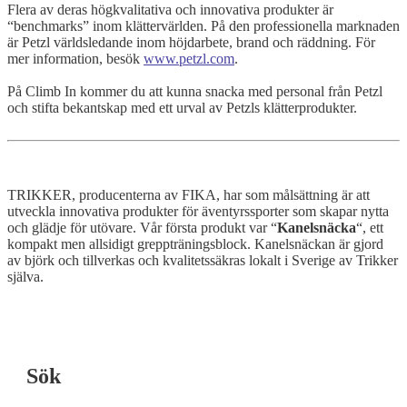
Flera av deras högkvalitativa och innovativa produkter är
“benchmarks” inom klättervärlden. På den professionella marknaden
är
Petzl
världsledande inom höjdarbete, brand och räddning. För
mer information, besök
www.
petzl
.com
.
På Climb In kommer du att kunna snacka med personal från Petzl
och stifta bekantskap med ett urval av Petzls klätterprodukter.
TRIKKER, producenterna av FIKA, har som målsättning är att
utveckla innovativa produkter för äventyrssporter som skapar nytta
och glädje för utövare. Vår första produkt var “
Kanelsnäcka
“, ett
kompakt men allsidigt greppträningsblock. Kanelsnäckan är gjord
av björk och tillverkas och kvalitetssäkras lokalt i Sverige av Trikker
själva.
Sök