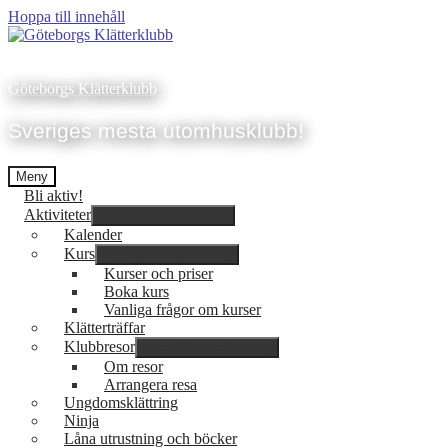
Hoppa till innehåll
Göteborgs Klätterklubb
Sveriges mesta utomhusklubb!
Meny
Bli aktiv!
Aktiviteter
expandera undermeny
Kalender
Kurs
expandera undermeny
Kurser och priser
Boka kurs
Vanliga frågor om kurser
Klätterträffar
Klubbresor
expandera undermeny
Om resor
Arrangera resa
Ungdomsklättring
Ninja
Låna utrustning och böcker