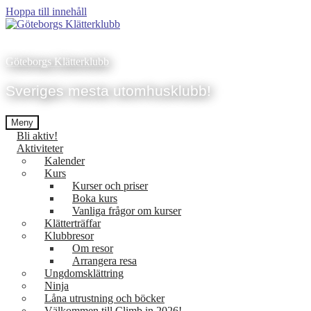
Hoppa till innehåll
Göteborgs Klätterklubb
Sveriges mesta utomhusklubb!
Meny
Bli aktiv!
Aktiviteter
Kalender
Kurs
Kurser och priser
Boka kurs
Vanliga frågor om kurser
Klätterträffar
Klubbresor
Om resor
Arrangera resa
Ungdomsklättring
Ninja
Låna utrustning och böcker
Välkommen till Climb in 2026!