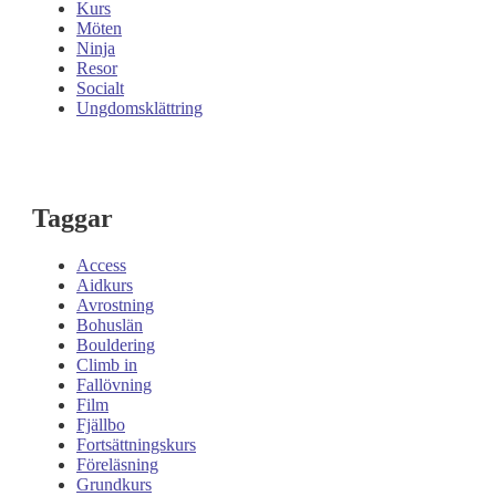
Kurs
Möten
Ninja
Resor
Socialt
Ungdomsklättring
Taggar
Access
Aidkurs
Avrostning
Bohuslän
Bouldering
Climb in
Fallövning
Film
Fjällbo
Fortsättningskurs
Föreläsning
Grundkurs