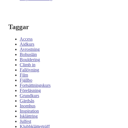
Taggar
Access
Aidkurs
Avrostning
Bohuslän
Bouldering
Climb in
Fallövning
Film
Fjällbo
Fortsättningskurs
Föreläsning
Grundkurs
Gärdsås
Inomhus
Inspiration
Isklättring
Julfest
Klubbklätterträff