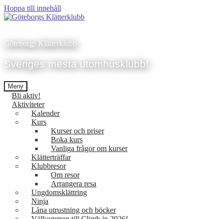
Hoppa till innehåll
Göteborgs Klätterklubb
Sveriges mesta utomhusklubb!
Meny
Bli aktiv!
Aktiviteter
Kalender
Kurs
Kurser och priser
Boka kurs
Vanliga frågor om kurser
Klätterträffar
Klubbresor
Om resor
Arrangera resa
Ungdomsklättring
Ninja
Låna utrustning och böcker
Välkommen till Climb in 2026!