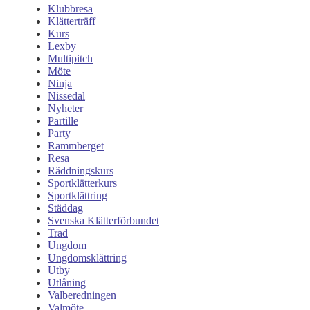
Klubbresa
Klätterträff
Kurs
Lexby
Multipitch
Möte
Ninja
Nissedal
Nyheter
Partille
Party
Rammberget
Resa
Räddningskurs
Sportklätterkurs
Sportklättring
Städdag
Svenska Klätterförbundet
Trad
Ungdom
Ungdomsklättring
Utby
Utlåning
Valberedningen
Valmöte