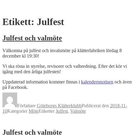
Etikett:
Julfest
Julfest och valmöte
Välkomna på julfest och invalsmöte på klätterfabriken lördag 8
december kl 19:30!
Vi ska rösta in styrelse, revisorer och valbredning. Efter det kör vi
igång med den årliga julfesten!
Uppdaterad information kommer finnas i
kalendernnotisen
och även
på Facebook.
Författare
Göteborgs Klätterklubb
Publicerat den
2018-11-
10
Kategorier
Möte
Etiketter
Julfest
,
Valmöte
Julfest och valmöte