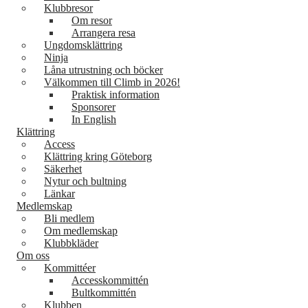
Klubbresor
Om resor
Arrangera resa
Ungdomsklättring
Ninja
Låna utrustning och böcker
Välkommen till Climb in 2026!
Praktisk information
Sponsorer
In English
Klättring
Access
Klättring kring Göteborg
Säkerhet
Nytur och bultning
Länkar
Medlemskap
Bli medlem
Om medlemskap
Klubbkläder
Om oss
Kommittéer
Accesskommittén
Bultkommittén
Klubben