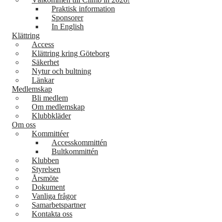
Praktisk information
Sponsorer
In English
Klättring
Access
Klättring kring Göteborg
Säkerhet
Nytur och bultning
Länkar
Medlemskap
Bli medlem
Om medlemskap
Klubbkläder
Om oss
Kommittéer
Accesskommittén
Bultkommittén
Klubben
Styrelsen
Årsmöte
Dokument
Vanliga frågor
Samarbetspartner
Kontakta oss