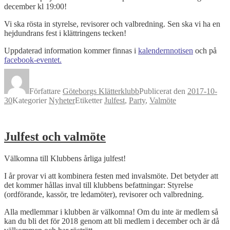
december kl 19:00!
Vi ska rösta in styrelse, revisorer och valbredning. Sen ska vi ha en
hejdundrans fest i klättringens tecken!
Uppdaterad information kommer finnas i
kalendernnotisen
och på
facebook-eventet.
Författare
Göteborgs Klätterklubb
Publicerat den
2017-10-
30
Kategorier
Nyheter
Etiketter
Julfest
,
Party
,
Valmöte
Julfest och valmöte
Välkomna till Klubbens årliga julfest!
I år provar vi att kombinera festen med invalsmöte. Det betyder att
det kommer hållas inval till klubbens befattningar: Styrelse
(ordförande, kassör, tre ledamöter), revisorer och valbredning.
Alla medlemmar i klubben är välkomna! Om du inte är medlem så
kan du bli det för 2018 genom att bli medlem i december och är då