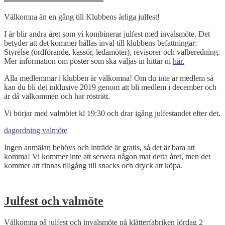
Välkomna än en gång till Klubbens årliga julfest!
I år blir andra året som vi kombinerar julfest med invalsmöte. Det
betyder att det kommer hållas inval till klubbens befattningar:
Styrelse (ordförande, kassör, ledamöter), revisorer och valberedning.
Mer information om poster som ska väljas in hittar ni
här.
Alla medlemmar i klubben är välkomna! Om du inte är medlem så
kan du bli det inklusive 2019 genom att bli medlem i december och
är då välkommen och har rösträtt.
Vi börjar med valmötet kl 19:30 och drar igång julfestandet efter det.
dagordning valmöte
Ingen anmälan behövs och inträde är gratis, så det är bara att
komma! Vi kommer inte att servera någon mat detta året, men det
kommer att finnas tillgång till snacks och dryck att köpa.
Julfest och valmöte
Välkomna på julfest och invalsmöte på klätterfabriken lördag 2