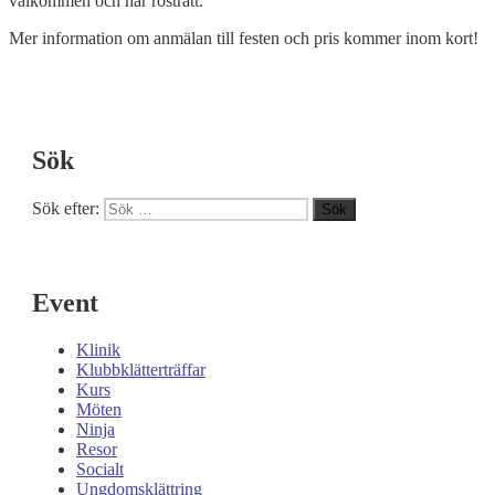
välkommen och har rösträtt.
Mer information om anmälan till festen och pris kommer inom kort!
Sök
Sök efter:
Sök
Event
Klinik
Klubbklätterträffar
Kurs
Möten
Ninja
Resor
Socialt
Ungdomsklättring