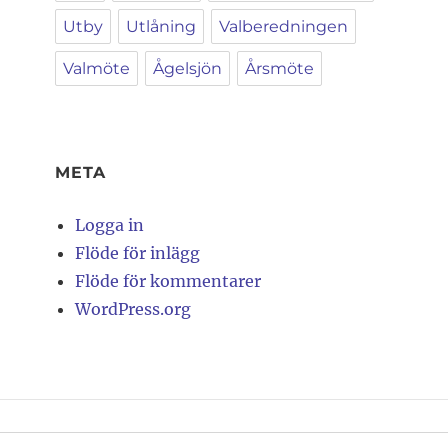
Utby
Utlåning
Valberedningen
Valmöte
Ågelsjön
Årsmöte
META
Logga in
Flöde för inlägg
Flöde för kommentarer
WordPress.org