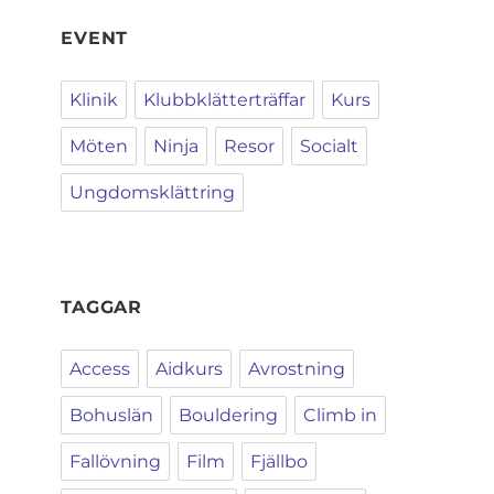
EVENT
Klinik
Klubbklätterträffar
Kurs
Möten
Ninja
Resor
Socialt
Ungdomsklättring
TAGGAR
Access
Aidkurs
Avrostning
Bohuslän
Bouldering
Climb in
Fallövning
Film
Fjällbo