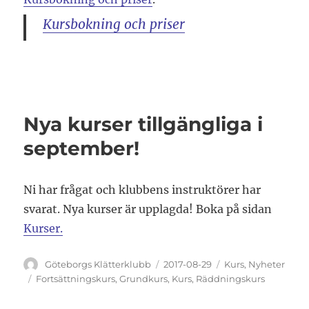
Kursbokning och priser
Nya kurser tillgängliga i
september!
Ni har frågat och klubbens instruktörer har
svarat. Nya kurser är upplagda! Boka på sidan
Kurser.
Författare
Publicerat
Kategorier
Göteborgs Klätterklubb
2017-08-29
Kurs
,
Nyheter
den
Etiketter
Fortsättningskurs
,
Grundkurs
,
Kurs
,
Räddningskurs