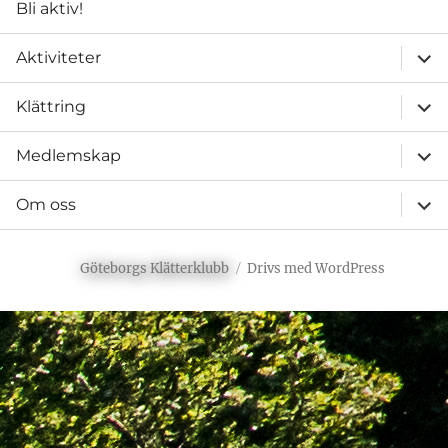
Bli aktiv!
expa
Aktiviteter
unde
expa
Klättring
unde
expa
Medlemskap
unde
expa
Om oss
unde
Göteborgs Klätterklubb
Drivs med WordPress