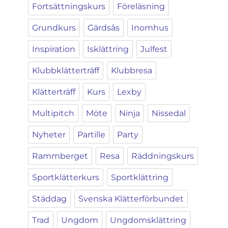
Fortsättningskurs
Föreläsning
Grundkurs
Gärdsås
Inomhus
Inspiration
Isklättring
Julfest
Klubbklätterträff
Klubbresa
Klätterträff
Kurs
Lexby
Multipitch
Möte
Ninja
Nissedal
Nyheter
Partille
Party
Rammberget
Resa
Räddningskurs
Sportklätterkurs
Sportklättring
Städdag
Svenska Klätterförbundet
Trad
Ungdom
Ungdomsklättring