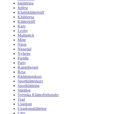
Isklättring
Julfest
Klubbklätterträff
Klubbresa
Klätterträff
Kurs
Lexby
Multipitch
Möte
Ninja
Nissedal
Nyheter
Partille
Party
Rammberget
Resa
Räddningskurs
Sportklätterkurs
Sportklättring
Städdag
Svenska Klätterförbundet
Trad
Ungdom
Ungdomsklättring
Utby