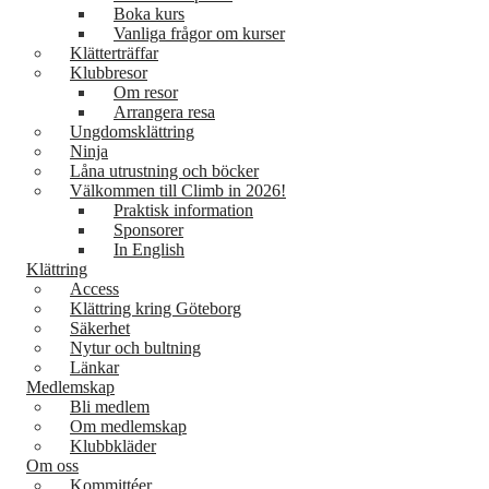
Boka kurs
Vanliga frågor om kurser
Klätterträffar
Klubbresor
Om resor
Arrangera resa
Ungdomsklättring
Ninja
Låna utrustning och böcker
Välkommen till Climb in 2026!
Praktisk information
Sponsorer
In English
Klättring
Access
Klättring kring Göteborg
Säkerhet
Nytur och bultning
Länkar
Medlemskap
Bli medlem
Om medlemskap
Klubbkläder
Om oss
Kommittéer