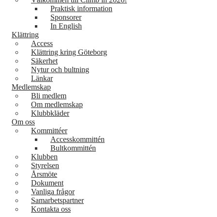
Praktisk information
Sponsorer
In English
Klättring
Access
Klättring kring Göteborg
Säkerhet
Nytur och bultning
Länkar
Medlemskap
Bli medlem
Om medlemskap
Klubbkläder
Om oss
Kommittéer
Accesskommittén
Bultkommittén
Klubben
Styrelsen
Årsmöte
Dokument
Vanliga frågor
Samarbetspartner
Kontakta oss