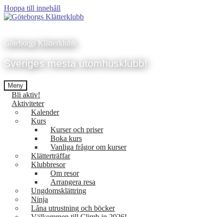
Hoppa till innehåll
Göteborgs Klätterklubb
Sveriges mesta utomhusklubb!
Meny
Bli aktiv!
Aktiviteter
Kalender
Kurs
Kurser och priser
Boka kurs
Vanliga frågor om kurser
Klätterträffar
Klubbresor
Om resor
Arrangera resa
Ungdomsklättring
Ninja
Låna utrustning och böcker
Välkommen till Climb in 2026!