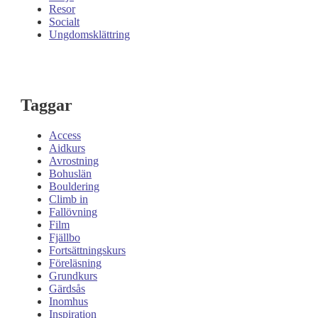
Resor
Socialt
Ungdomsklättring
Taggar
Access
Aidkurs
Avrostning
Bohuslän
Bouldering
Climb in
Fallövning
Film
Fjällbo
Fortsättningskurs
Föreläsning
Grundkurs
Gärdsås
Inomhus
Inspiration