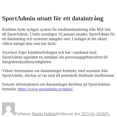
SportAdmin utsatt för ett dataintrång
Klubben bytte nyligen system för medlemshantering från MyClub
till SportAdmin. Under torsdagen 16 januari utsattes SportAdmin för
ett dataintrång och systemet stängdes ned. I nuläget är det oklart
vilken mängd data som har läckt.
Styrelsen följer händelseförloppet och har i samband med
SportAdmin upprättat en anmälan om personuppgiftsincident till
Integritetsskyddsmyndigheten.
Vidare information om dataintrånget kommer, med assistans från
SportAdmin, skickas ut via mejl till potentiellt drabbade medlemmar.
Senaste informationen om dataintrånget återfinns på SportAdmins
hemsida:
https://www.sportadmin.se/status/
.
Författare
Martin Hallnäs
Publicerat den
2025-01-19
2025-