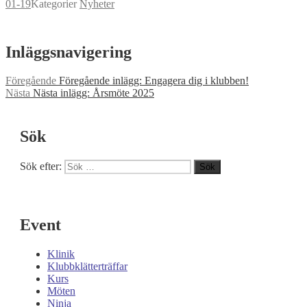
01-19
Kategorier
Nyheter
Inläggsnavigering
Föregående
Föregående inlägg:
Engagera dig i klubben!
Nästa
Nästa inlägg:
Årsmöte 2025
Sök
Sök efter:
Sök
Event
Klinik
Klubbklätterträffar
Kurs
Möten
Ninja