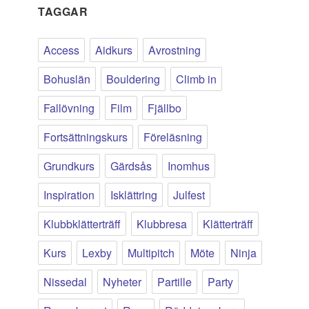
TAGGAR
Access
Aidkurs
Avrostning
Bohuslän
Bouldering
Climb in
Fallövning
Film
Fjällbo
Fortsättningskurs
Föreläsning
Grundkurs
Gärdsås
Inomhus
Inspiration
Isklättring
Julfest
Klubbklätterträff
Klubbresa
Klätterträff
Kurs
Lexby
Multipitch
Möte
Ninja
Nissedal
Nyheter
Partille
Party