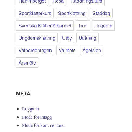
Rammberget
Resa
Räddningskurs
Sportklätterkurs
Sportklättring
Städdag
Svenska Klätterförbundet
Trad
Ungdom
Ungdomsklättring
Utby
Utlåning
Valberedningen
Valmöte
Ågelsjön
Årsmöte
META
Logga in
Flöde för inlägg
Flöde för kommentarer