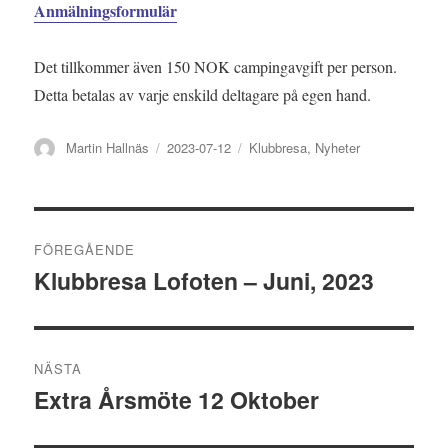
Anmälningsformulär
Det tillkommer även 150 NOK campingavgift per person.
Detta betalas av varje enskild deltagare på egen hand.
Författare
Publicerat
Kategorier
Martin Hallnäs
2023-07-12
Klubbresa
,
Nyheter
den
Inläggsnavigering
FÖREGÅENDE
Klubbresa Lofoten – Juni, 2023
Föregående
inlägg:
NÄSTA
Extra Årsmöte 12 Oktober
Nästa
inlägg: