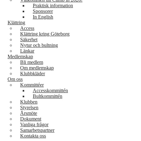
Praktisk information
Sponsorer
In English
Klättring
Access
Klättring kring Göteborg
Säkerhet
Nytur och bultning
Länkar
Medlemskap
Bli medlem
Om medlemskap
Klubbkläder
Om oss
Kommittéer
Accesskommittén
Bultkommittén
Klubben
Styrelsen
Årsmöte
Dokument
Vanliga frågor
Samarbetspartner
Kontakta oss