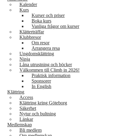
Kalender
Kurs
Kurser och priser
Boka kurs
Vanliga frågor om kurser
Klätterträffar
Klubbresor
Om resor
Arrangera resa
Ungdomsklättring
Ninja
Låna utrustning och böcker
Välkommen till Climb in 2026!
Praktisk information
Sponsorer
In English
Klättring
Access
Klättring kring Göteborg
Säkerhet
Nytur och bultning
Länkar
Medlemskap
Bli medlem
Om medlemskap