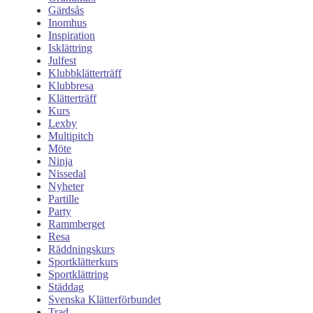
Gärdsås
Inomhus
Inspiration
Isklättring
Julfest
Klubbklätterträff
Klubbresa
Klätterträff
Kurs
Lexby
Multipitch
Möte
Ninja
Nissedal
Nyheter
Partille
Party
Rammberget
Resa
Räddningskurs
Sportklätterkurs
Sportklättring
Städdag
Svenska Klätterförbundet
Trad