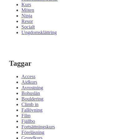
Kurs
Möten
Ninja
Resor
Socialt
Ungdomsklättring
Taggar
Access
Aidkurs
Avrostning
Bohuslän
Bouldering
Climb in
Fallövning
Film
Fjällbo
Fortsättningskurs
Föreläsning
Grundkurs