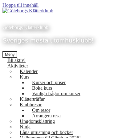
Hoppa till innehåll
Göteborgs Klätterklubb
Sveriges mesta utomhusklubb!
Meny
Bli aktiv!
Aktiviteter
Kalender
Kurs
Kurser och priser
Boka kurs
Vanliga frågor om kurser
Klätterträffar
Klubbresor
Om resor
Arrangera resa
Ungdomsklättring
Ninja
Låna utrustning och böcker
Välkommen till Climb in 2026!