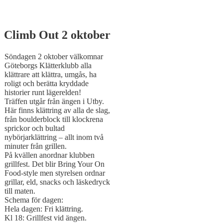
Climb Out 2 oktober
Söndagen 2 oktober välkomnar
Göteborgs Klätterklubb alla
klättrare att klättra, umgås, ha
roligt och berätta kryddade
historier runt lägerelden!
Träffen utgår från ängen i Utby.
Här finns klättring av alla de slag,
från boulderblock till klockrena
sprickor och bultad
nybörjarklättring – allt inom två
minuter från grillen.
På kvällen anordnar klubben
grillfest. Det blir Bring Your On
Food-style men styrelsen ordnar
grillar, eld, snacks och läskedryck
till maten.
Schema för dagen:
Hela dagen: Fri klättring.
Kl 18: Grillfest vid ängen.