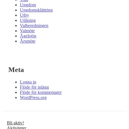
Ungdom
Ungdomsklättring
Utby
Utlåning
Valberedningen
Valmöte
Ågelsjön
Årsmöte
Meta
Logga in
Flöde för inlägg
Flöde för kommentarer
WordPress.org
Bli aktiv!
Aktiviteter