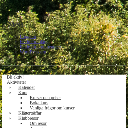
Meta
Logga in
Flöde för inlägg
Flöde för kommentarer
WordPress.org
Bli aktiv!
Aktiviteter
Kalender
Kurs
Kurser och priser
Boka kurs
Vanliga frågor om kurser
Klätterträffar
Klubbresor
Om resor