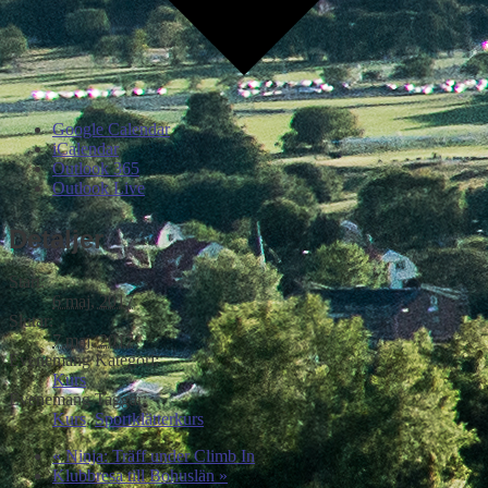
Google Calendar
iCalendar
Outlook 365
Outlook Live
Detaljer
Start:
6 maj, 2017
Slutar:
7 maj, 2017
Evenemang Kategori:
Kurs
Evenemang Taggar:
Kurs
,
Sportklätterkurs
«
Ninja: Träff under Climb In
Klubbresa till Bohuslän
»