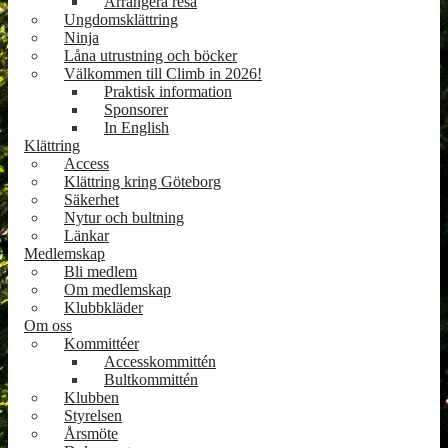
Arrangera resa
Ungdomsklättring
Ninja
Låna utrustning och böcker
Välkommen till Climb in 2026!
Praktisk information
Sponsorer
In English
Klättring
Access
Klättring kring Göteborg
Säkerhet
Nytur och bultning
Länkar
Medlemskap
Bli medlem
Om medlemskap
Klubbkläder
Om oss
Kommittéer
Accesskommittén
Bultkommittén
Klubben
Styrelsen
Årsmöte