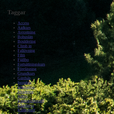
Taggar
Access
Aidkurs
Avrostning
Bohuslän
Bouldering
Climb in
Fallövning
Film
Fjällbo
Fortsättningskurs
Föreläsning
Grundkurs
Gärdsås
Inomhus
Inspiration
Isklättring
Julfest
Klubbklätterträff
Klubbresa
Klätterträff