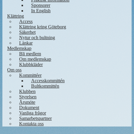
Sponsorer
In English
Klättring
Access
Klättring kring Göteborg
Säkerhet
Nytur och bultning
Länkar
Medlemskap
Bli medlem
Om medlemskap
Klubbkläder
Om oss
Kommittéer
Accesskommittén
Bultkommittén
Klubben
Styrelsen
Årsmöte
Dokument
Vanliga frågor
Samarbetspartner
Kontakta oss