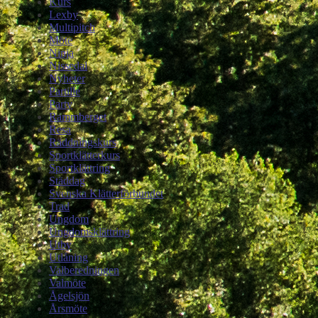
Kurs
Lexby
Multipitch
Möte
Ninja
Nissedal
Nyheter
Partille
Party
Rammberget
Resa
Räddningskurs
Sportklätterkurs
Sportklättring
Städdag
Svenska Klätterförbundet
Trad
Ungdom
Ungdomsklättring
Utby
Utlåning
Valberedningen
Valmöte
Ågelsjön
Årsmöte