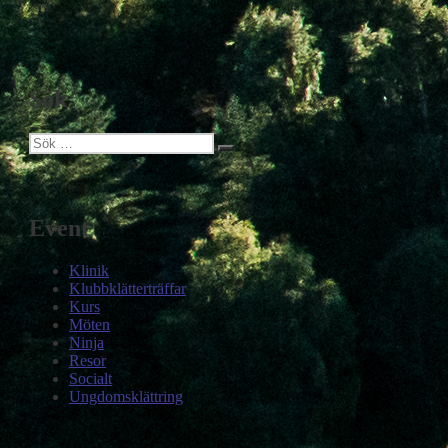
Sök
Sök
Sök
efter:
Event
Klinik
Klubbklätterträffar
Kurs
Möten
Ninja
Resor
Socialt
Ungdomsklättring