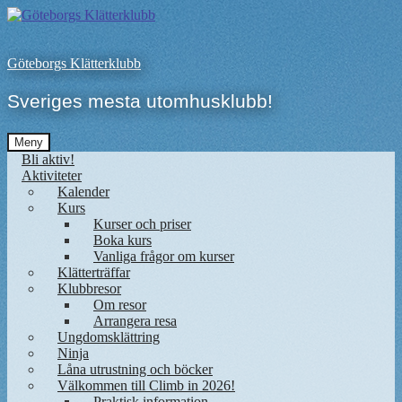
Hoppa
till
innehåll
Göteborgs Klätterklubb
Sveriges mesta utomhusklubb!
Meny
Bli aktiv!
Aktiviteter
Kalender
Kurs
Kurser och priser
Boka kurs
Vanliga frågor om kurser
Klätterträffar
Klubbresor
Om resor
Arrangera resa
Ungdomsklättring
Ninja
Låna utrustning och böcker
Välkommen till Climb in 2026!
Praktisk information