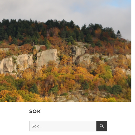
SÖK
SÖK
Sök
efter: