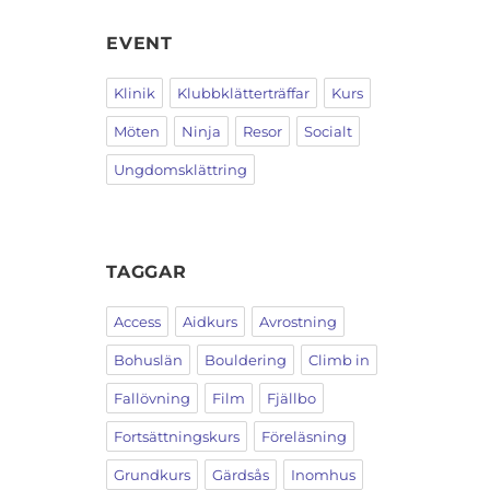
EVENT
Klinik
Klubbklätterträffar
Kurs
Möten
Ninja
Resor
Socialt
Ungdomsklättring
TAGGAR
Access
Aidkurs
Avrostning
Bohuslän
Bouldering
Climb in
Fallövning
Film
Fjällbo
Fortsättningskurs
Föreläsning
Grundkurs
Gärdsås
Inomhus