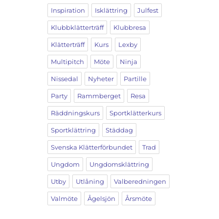
Inspiration
Isklättring
Julfest
Klubbklätterträff
Klubbresa
Klätterträff
Kurs
Lexby
Multipitch
Möte
Ninja
Nissedal
Nyheter
Partille
Party
Rammberget
Resa
Räddningskurs
Sportklätterkurs
Sportklättring
Städdag
Svenska Klätterförbundet
Trad
Ungdom
Ungdomsklättring
Utby
Utlåning
Valberedningen
Valmöte
Ågelsjön
Årsmöte