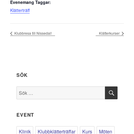
Evenemang Taggar:
Klätterträff
Klubbresa till Nissedal!
Klätterkurser
SÖK
SÖK
Sök
efter:
EVENT
Klinik
Klubbklätterträffar
Kurs
Möten