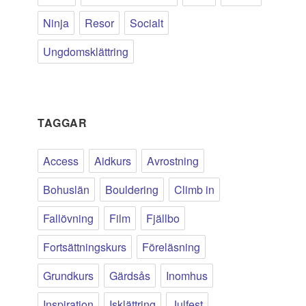
Ninja
Resor
Socialt
Ungdomsklättring
TAGGAR
Access
Aidkurs
Avrostning
Bohuslän
Bouldering
Climb in
Fallövning
Film
Fjällbo
Fortsättningskurs
Föreläsning
Grundkurs
Gärdsås
Inomhus
Inspiration
Isklättring
Julfest