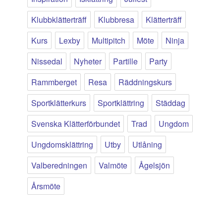
Klubbklätterträff
Klubbresa
Klätterträff
Kurs
Lexby
Multipitch
Möte
Ninja
Nissedal
Nyheter
Partille
Party
Rammberget
Resa
Räddningskurs
Sportklätterkurs
Sportklättring
Städdag
Svenska Klätterförbundet
Trad
Ungdom
Ungdomsklättring
Utby
Utlåning
Valberedningen
Valmöte
Ågelsjön
Årsmöte