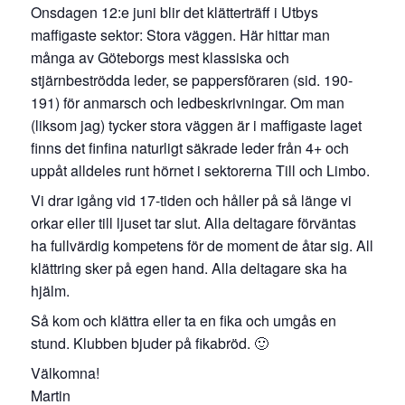
Onsdagen 12:e juni blir det klätterträff i Utbys
maffigaste sektor: Stora väggen. Här hittar man
många av Göteborgs mest klassiska och
stjärnbeströdda leder, se pappersföraren (sid. 190-
191) för anmarsch och ledbeskrivningar. Om man
(liksom jag) tycker stora väggen är i maffigaste laget
finns det finfina naturligt säkrade leder från 4+ och
uppåt alldeles runt hörnet i sektorerna Till och Limbo.
Vi drar igång vid 17-tiden och håller på så länge vi
orkar eller till ljuset tar slut. Alla deltagare förväntas
ha fullvärdig kompetens för de moment de åtar sig. All
klättring sker på egen hand. Alla deltagare ska ha
hjälm.
Så kom och klättra eller ta en fika och umgås en
stund. Klubben bjuder på fikabröd. 🙂
Välkomna!
Martin