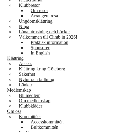
Klubbresor
Om resor
Arrangera resa
Ungdomsklättring
Ninja
Låna utrustning och böcker
Välkommen till Climb in 2026!
Praktisk information
Sponsorer
In English
Klättring
Access
Klättring kring Göteborg
Säkerhet
Nytur och bultning
Länkar
Medlemskap
Bli medlem
Om medlemskap
Klubbkläder
Om oss
Kommittéer
Accesskommittén
Bultkommittén