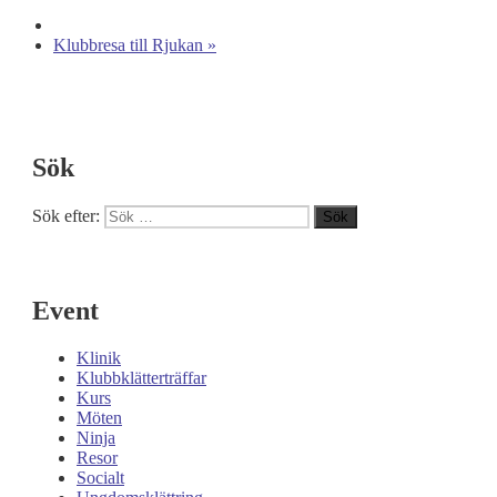
Klubbresa till Rjukan
»
Sök
Sök efter:
Sök
Event
Klinik
Klubbklätterträffar
Kurs
Möten
Ninja
Resor
Socialt