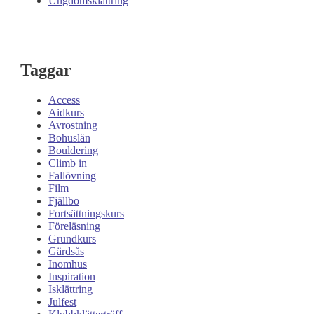
Ungdomsklättring
Taggar
Access
Aidkurs
Avrostning
Bohuslän
Bouldering
Climb in
Fallövning
Film
Fjällbo
Fortsättningskurs
Föreläsning
Grundkurs
Gärdsås
Inomhus
Inspiration
Isklättring
Julfest