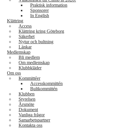
Praktisk information
Sponsorer
In English
Klättring
Access
Klättring kring Göteborg
Säkerhet
Nytur och bultning
Länkar
Medlemskap
Bli medlem
Om medlemskap
Klubbkläder
Om oss
Kommittéer
Accesskommittén
Bultkommittén
Klubben
Styrelsen
Årsmöte
Dokument
Vanliga frågor
Samarbetspartner
Kontakta oss