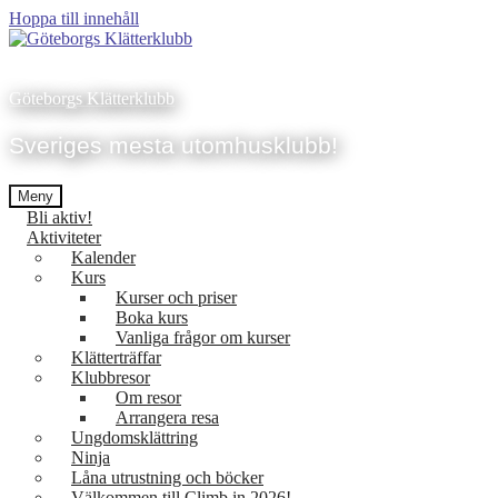
Hoppa till innehåll
Göteborgs Klätterklubb
Sveriges mesta utomhusklubb!
Meny
Bli aktiv!
Aktiviteter
Kalender
Kurs
Kurser och priser
Boka kurs
Vanliga frågor om kurser
Klätterträffar
Klubbresor
Om resor
Arrangera resa
Ungdomsklättring
Ninja
Låna utrustning och böcker
Välkommen till Climb in 2026!