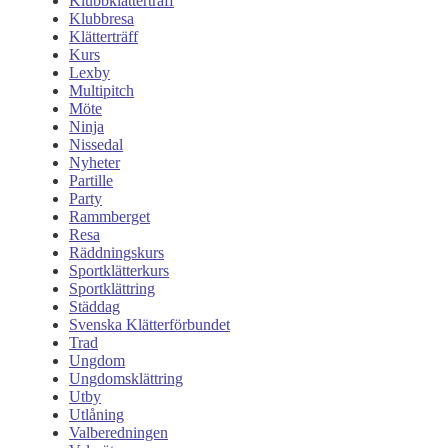
Klubbklätterträff
Klubbresa
Klätterträff
Kurs
Lexby
Multipitch
Möte
Ninja
Nissedal
Nyheter
Partille
Party
Rammberget
Resa
Räddningskurs
Sportklätterkurs
Sportklättring
Städdag
Svenska Klätterförbundet
Trad
Ungdom
Ungdomsklättring
Utby
Utlåning
Valberedningen