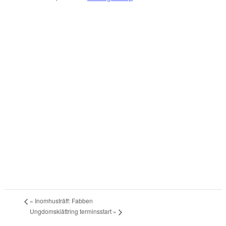
«
Inomhusträff: Fabben
Ungdomsklättring terminsstart
»