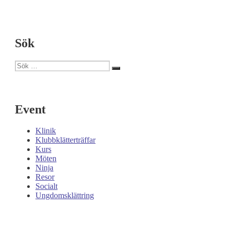
Sök
Sök
Sök
efter:
Event
Klinik
Klubbklätterträffar
Kurs
Möten
Ninja
Resor
Socialt
Ungdomsklättring