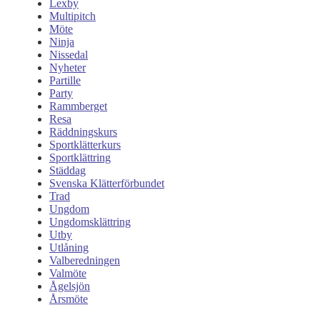
Lexby
Multipitch
Möte
Ninja
Nissedal
Nyheter
Partille
Party
Rammberget
Resa
Räddningskurs
Sportklätterkurs
Sportklättring
Städdag
Svenska Klätterförbundet
Trad
Ungdom
Ungdomsklättring
Utby
Utlåning
Valberedningen
Valmöte
Ågelsjön
Årsmöte