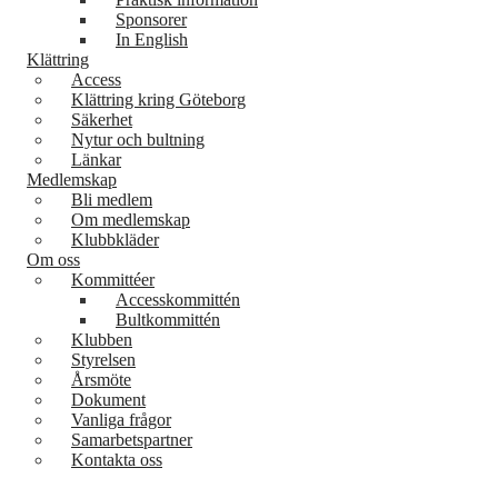
Sponsorer
In English
Klättring
Access
Klättring kring Göteborg
Säkerhet
Nytur och bultning
Länkar
Medlemskap
Bli medlem
Om medlemskap
Klubbkläder
Om oss
Kommittéer
Accesskommittén
Bultkommittén
Klubben
Styrelsen
Årsmöte
Dokument
Vanliga frågor
Samarbetspartner
Kontakta oss