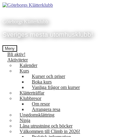
Hoppa
till
innehåll
Göteborgs Klätterklubb
Sveriges mesta utomhusklubb!
Meny
Bli aktiv!
Aktiviteter
Kalender
Kurs
Kurser och priser
Boka kurs
Vanliga frågor om kurser
Klätterträffar
Klubbresor
Om resor
Arrangera resa
Ungdomsklättring
Ninja
Låna utrustning och böcker
Välkommen till Climb in 2026!
Praktisk information