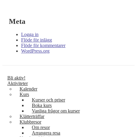
Meta
Logga in
Flöde för inlägg
Flöde för kommentarer
WordPress.org
Bli aktiv!
Aktiviteter
Kalender
Kurs
Kurser och priser
Boka kurs
Vanliga frågor om kurser
Klätterträffar
Klubbresor
Om resor
Arrangera resa