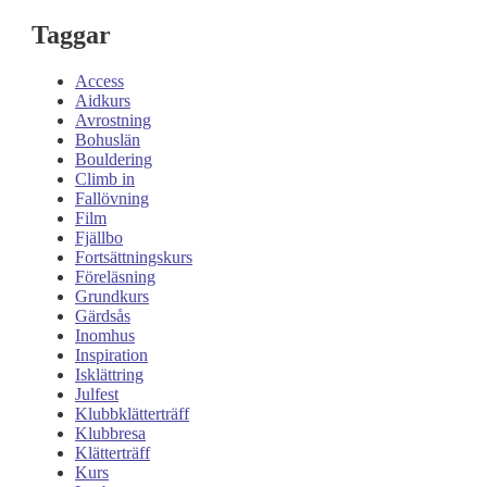
Taggar
Access
Aidkurs
Avrostning
Bohuslän
Bouldering
Climb in
Fallövning
Film
Fjällbo
Fortsättningskurs
Föreläsning
Grundkurs
Gärdsås
Inomhus
Inspiration
Isklättring
Julfest
Klubbklätterträff
Klubbresa
Klätterträff
Kurs