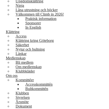
Ungdomsklättring
Ninja
Låna utrustning och böcker
Välkommen till Climb in 2026!
Praktisk information
Sponsorer
In English
Klättring
Access
Klättring kring Göteborg
Säkerhet
Nytur och bultning
Länkar
Medlemskap
Bli medlem
Om medlemskap
Klubbkläder
Om oss
Kommittéer
Accesskommittén
Bultkommittén
Klubben
Styrelsen
Årsmöte
Dokument