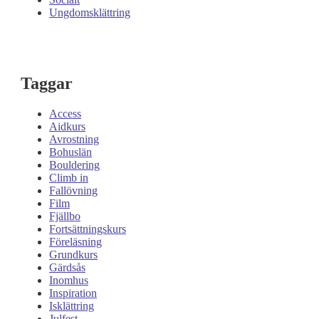
Ungdomsklättring
Taggar
Access
Aidkurs
Avrostning
Bohuslän
Bouldering
Climb in
Fallövning
Film
Fjällbo
Fortsättningskurs
Föreläsning
Grundkurs
Gärdsås
Inomhus
Inspiration
Isklättring
Julfest