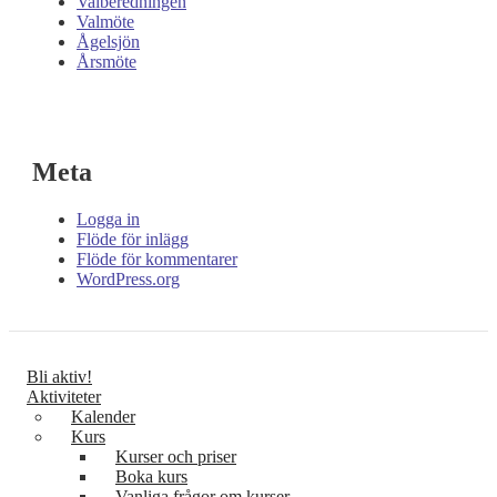
Valberedningen
Valmöte
Ågelsjön
Årsmöte
Meta
Logga in
Flöde för inlägg
Flöde för kommentarer
WordPress.org
Bli aktiv!
Aktiviteter
Kalender
Kurs
Kurser och priser
Boka kurs
Vanliga frågor om kurser