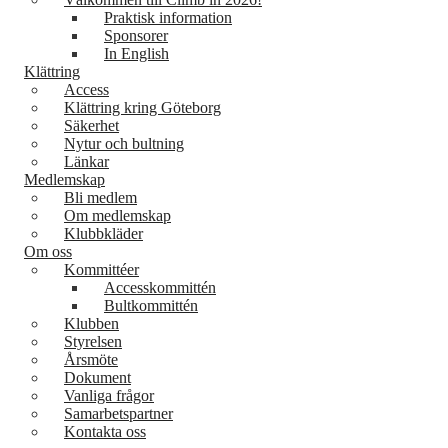
Praktisk information
Sponsorer
In English
Klättring
Access
Klättring kring Göteborg
Säkerhet
Nytur och bultning
Länkar
Medlemskap
Bli medlem
Om medlemskap
Klubbkläder
Om oss
Kommittéer
Accesskommittén
Bultkommittén
Klubben
Styrelsen
Årsmöte
Dokument
Vanliga frågor
Samarbetspartner
Kontakta oss