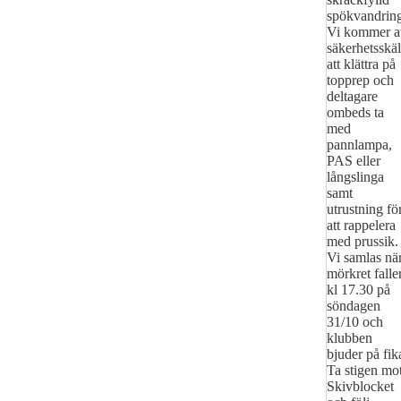
spökvandrin
Vi kommer a
säkerhetsskäl
att klättra på
topprep och
deltagare
ombeds ta
med
pannlampa,
PAS eller
långslinga
samt
utrustning fö
att rappelera
med prussik.
Vi samlas nä
mörkret falle
kl 17.30 på
söndagen
31/10 och
klubben
bjuder på fik
Ta stigen mo
Skivblocket