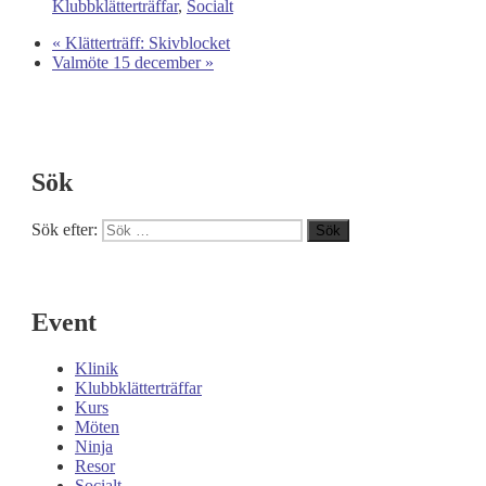
Klubbklätterträffar
,
Socialt
«
Klätterträff: Skivblocket
Valmöte 15 december
»
Sök
Sök efter:
Sök
Event
Klinik
Klubbklätterträffar
Kurs
Möten
Ninja
Resor
Socialt