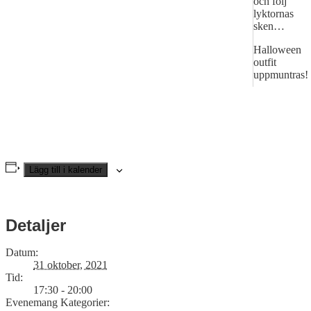
och följ
lyktornas
sken…
Halloween
outfit
uppmuntras!
Lägg till i kalender
Detaljer
Datum:
31 oktober, 2021
Tid:
17:30 - 20:00
Evenemang Kategorier: