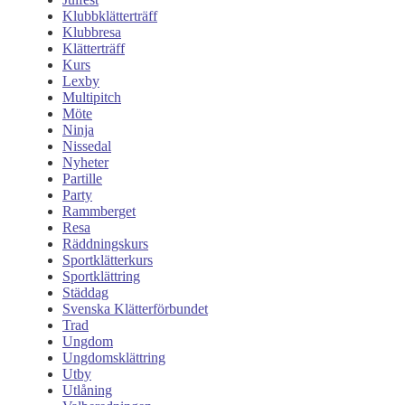
Klubbklätterträff
Klubbresa
Klätterträff
Kurs
Lexby
Multipitch
Möte
Ninja
Nissedal
Nyheter
Partille
Party
Rammberget
Resa
Räddningskurs
Sportklätterkurs
Sportklättring
Städdag
Svenska Klätterförbundet
Trad
Ungdom
Ungdomsklättring
Utby
Utlåning