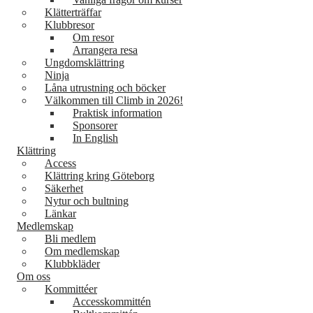
Klätterträffar
Klubbresor
Om resor
Arrangera resa
Ungdomsklättring
Ninja
Låna utrustning och böcker
Välkommen till Climb in 2026!
Praktisk information
Sponsorer
In English
Klättring
Access
Klättring kring Göteborg
Säkerhet
Nytur och bultning
Länkar
Medlemskap
Bli medlem
Om medlemskap
Klubbkläder
Om oss
Kommittéer
Accesskommittén