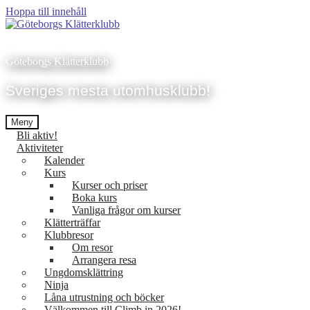
Hoppa till innehåll
Göteborgs Klätterklubb
Sveriges mesta utomhusklubb!
Meny
Bli aktiv!
Aktiviteter
Kalender
Kurs
Kurser och priser
Boka kurs
Vanliga frågor om kurser
Klätterträffar
Klubbresor
Om resor
Arrangera resa
Ungdomsklättring
Ninja
Låna utrustning och böcker
Välkommen till Climb in 2026!