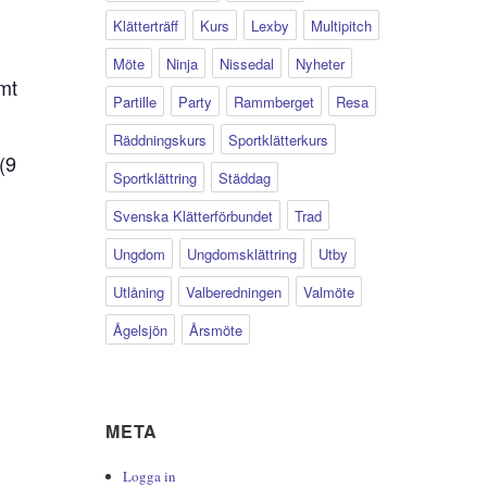
Klätterträff
Kurs
Lexby
Multipitch
Möte
Ninja
Nissedal
Nyheter
mt
Partille
Party
Rammberget
Resa
Räddningskurs
Sportklätterkurs
(9
Sportklättring
Städdag
Svenska Klätterförbundet
Trad
Ungdom
Ungdomsklättring
Utby
Utlåning
Valberedningen
Valmöte
Ågelsjön
Årsmöte
META
Logga in