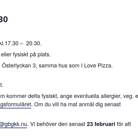
30
kl.17.30 – 20.30.
ller fysiskt på plats.
Utby, Österlyckan 3, samma hus som I Love Pizza.
t.
 kommer delta fysiskt, ange eventuella allergier, veg. e
gsformuläret
. Om du vill ha mat anmäl dig senast
o@gbgkk.nu
. Vi behöver den senast
för att
23 februari