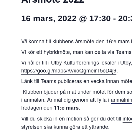
16 mars, 2022 @ 17:30
-
20:
Välkomna till klubbens årsmöte den 16:e mars 
Vi kör ett hybridmöte, man kan delta via Teams e
Vi håller till i Utby Kulturförenings lokaler i 
https://goo.gl/maps/KvxoQgmeirT5cD4j9
.
Länk till Teams publiceras en vecka innan möte
Klubben bjuder på mat under mötet för dem som
i anmälan. Anmäl dig genom att fylla i
anmälnin
fredagen den
.
11:e mars
Vill du skicka in en motion så gör du det till
inf
styrelsen ska kunna göra ett yttrande.