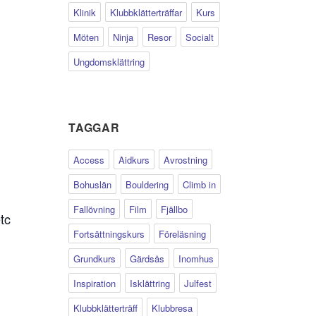
Klinik
Klubbklätterträffar
Kurs
Möten
Ninja
Resor
Socialt
Ungdomsklättring
TAGGAR
Access
Aidkurs
Avrostning
Bohuslän
Bouldering
Climb in
Fallövning
Film
Fjällbo
tc
Fortsättningskurs
Föreläsning
Grundkurs
Gärdsås
Inomhus
Inspiration
Isklättring
Julfest
Klubbklätterträff
Klubbresa