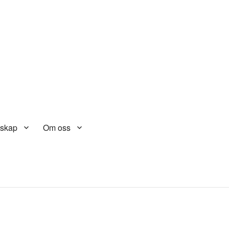
skap
Om oss