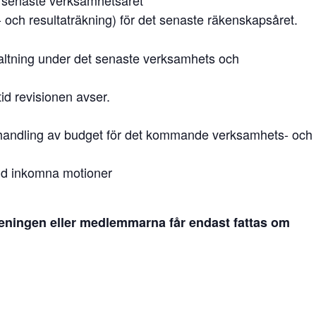
t senaste verksamhetsåret
- och resultaträkning) för det senaste räkenskapsåret.
valtning under det senaste verksamhets och
tid revisionen avser.
handling av budget för det kommande verksamhets- och
 tid inkomna motioner
öreningen eller medlemmarna får endast fattas om