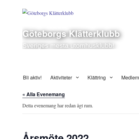
Göteborgs Klätterklubb
Sveriges mesta utomhusklubb!
Bli aktiv!
Aktiviteter
Klättring
Medlem
« Alla Evenemang
Detta evenemang har redan ägt rum.
Årsmöte 2022