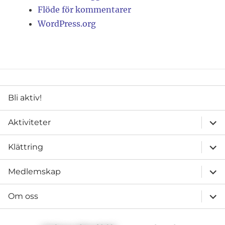
Flöde för kommentarer
WordPress.org
Bli aktiv!
expa
Aktiviteter
unde
expa
Klättring
unde
expa
Medlemskap
unde
expa
Om oss
unde