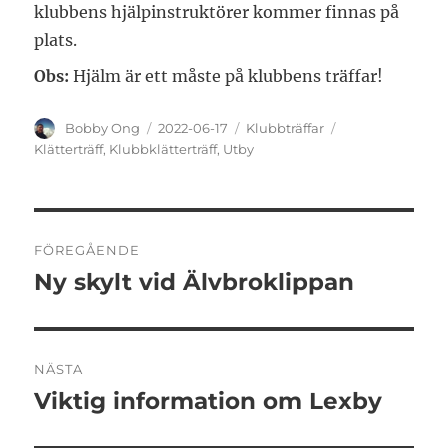
klubbens hjälpinstruktörer kommer finnas på
plats.
Obs:
Hjälm är ett måste på klubbens träffar!
Författare
Publicerat
Kategorier
Etiketter
Bobby Ong
2022-06-17
Klubbträffar
den
Klätterträff
,
Klubbklätterträff
,
Utby
Inläggsnavigering
FÖREGÅENDE
Ny skylt vid Älvbroklippan
Föregående
inlägg:
NÄSTA
Viktig information om Lexby
Nästa
inlägg: