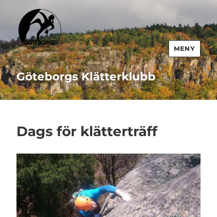
MENY
Göteborgs Klätterklubb
Dags för klätterträff