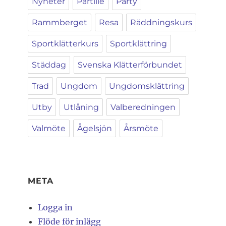
Nyheter
Partille
Party
Rammberget
Resa
Räddningskurs
Sportklätterkurs
Sportklättring
Städdag
Svenska Klätterförbundet
Trad
Ungdom
Ungdomsklättring
Utby
Utlåning
Valberedningen
Valmöte
Ågelsjön
Årsmöte
META
Logga in
Flöde för inlägg