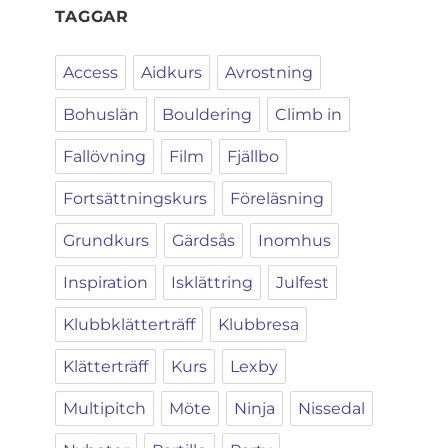
TAGGAR
Access
Aidkurs
Avrostning
Bohuslän
Bouldering
Climb in
Fallövning
Film
Fjällbo
Fortsättningskurs
Föreläsning
Grundkurs
Gärdsås
Inomhus
Inspiration
Isklättring
Julfest
Klubbklätterträff
Klubbresa
Klätterträff
Kurs
Lexby
Multipitch
Möte
Ninja
Nissedal