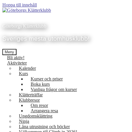
Hoppa till innehåll
Göteborgs Klätterklubb
Sveriges mesta utomhusklubb!
Meny
Bli aktiv!
Aktiviteter
Kalender
Kurs
Kurser och priser
Boka kurs
Vanliga frågor om kurser
Klätterträffar
Klubbresor
Om resor
Arrangera resa
Ungdomsklättring
Ninja
Låna utrustning och böcker
Välkommen till Climb in 2026!