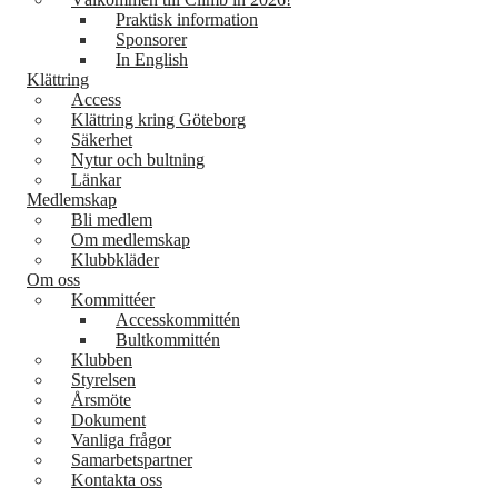
Praktisk information
Sponsorer
In English
Klättring
Access
Klättring kring Göteborg
Säkerhet
Nytur och bultning
Länkar
Medlemskap
Bli medlem
Om medlemskap
Klubbkläder
Om oss
Kommittéer
Accesskommittén
Bultkommittén
Klubben
Styrelsen
Årsmöte
Dokument
Vanliga frågor
Samarbetspartner
Kontakta oss