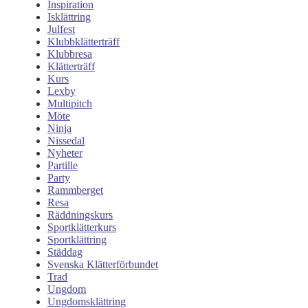
Inspiration
Isklättring
Julfest
Klubbklätterträff
Klubbresa
Klätterträff
Kurs
Lexby
Multipitch
Möte
Ninja
Nissedal
Nyheter
Partille
Party
Rammberget
Resa
Räddningskurs
Sportklätterkurs
Sportklättring
Städdag
Svenska Klätterförbundet
Trad
Ungdom
Ungdomsklättring