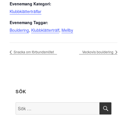
Evenemang Kategori:
Klubbklätterträffar
Evenemang Taggar:
Bouldering
,
Klubbklätterträff
,
Mellby
Snacka om förbundsmötet
Veckovis bouldering
SÖK
SÖK
Sök
efter: