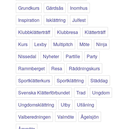
Grundkurs
Gärdsås
Inomhus
Inspiration
Isklättring
Julfest
Klubbklätterträff
Klubbresa
Klätterträff
Kurs
Lexby
Multipitch
Möte
Ninja
Nissedal
Nyheter
Partille
Party
Rammberget
Resa
Räddningskurs
Sportklätterkurs
Sportklättring
Städdag
Svenska Klätterförbundet
Trad
Ungdom
Ungdomsklättring
Utby
Utlåning
Valberedningen
Valmöte
Ågelsjön
Årsmöte