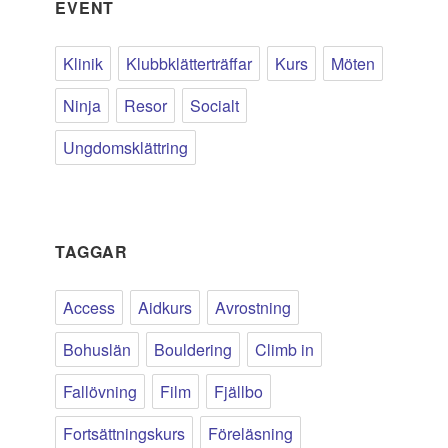
EVENT
Klinik
Klubbklätterträffar
Kurs
Möten
Ninja
Resor
Socialt
Ungdomsklättring
TAGGAR
Access
Aidkurs
Avrostning
Bohuslän
Bouldering
Climb in
Fallövning
Film
Fjällbo
Fortsättningskurs
Föreläsning