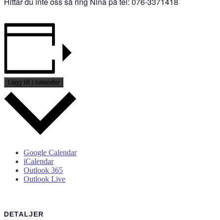
Hittar du inte oss så ring Nina på tel: 076-3371418
Lägg till i kalender
Google Calendar
iCalendar
Outlook 365
Outlook Live
DETALJER