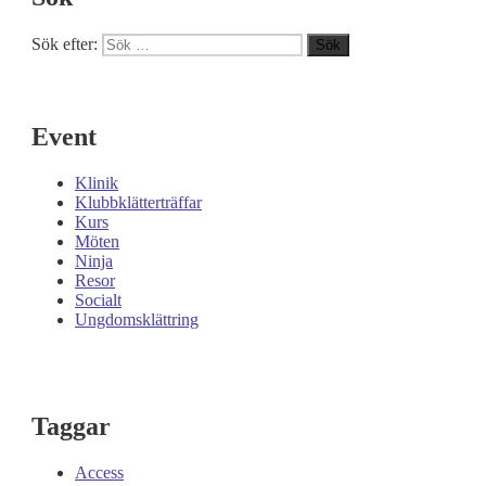
Sök efter:
Sök
Event
Klinik
Klubbklätterträffar
Kurs
Möten
Ninja
Resor
Socialt
Ungdomsklättring
Taggar
Access