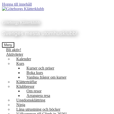
Hoppa till innehåll
Göteborgs Klätterklubb
Sveriges mesta utomhusklubb!
Meny
Bli aktiv!
Aktiviteter
Kalender
Kurs
Kurser och priser
Boka kurs
Vanliga frågor om kurser
Klätterträffar
Klubbresor
Om resor
Arrangera resa
Ungdomsklättring
Ninja
Låna utrustning och böcker
Välkommen till Climb in 2026!