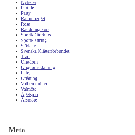
Nyheter
Partille
Party
Rammberget
Resa
Räddningskurs
Sportklätterkurs
Sportklättring
Städdag
Svenska Klätterförbundet
Trad
Ungdom
Ungdomsklättring
Utby
Utlåning
Valberedningen
Valmöte
Ågelsjön
Årsmöte
Meta