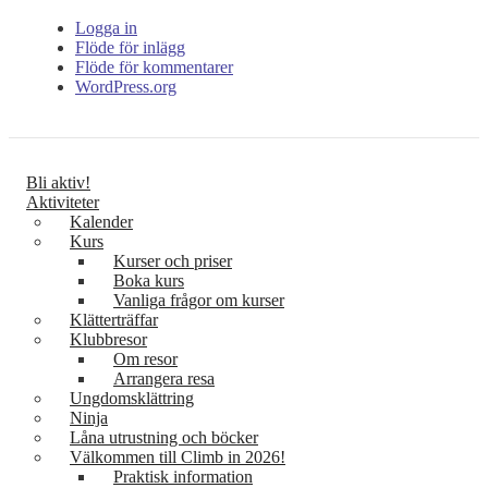
Logga in
Flöde för inlägg
Flöde för kommentarer
WordPress.org
Bli aktiv!
Aktiviteter
Kalender
Kurs
Kurser och priser
Boka kurs
Vanliga frågor om kurser
Klätterträffar
Klubbresor
Om resor
Arrangera resa
Ungdomsklättring
Ninja
Låna utrustning och böcker
Välkommen till Climb in 2026!
Praktisk information