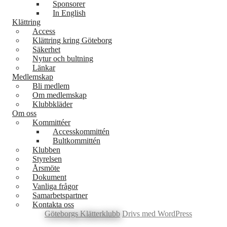
Sponsorer
In English
Klättring
Access
Klättring kring Göteborg
Säkerhet
Nytur och bultning
Länkar
Medlemskap
Bli medlem
Om medlemskap
Klubbkläder
Om oss
Kommittéer
Accesskommittén
Bultkommittén
Klubben
Styrelsen
Årsmöte
Dokument
Vanliga frågor
Samarbetspartner
Kontakta oss
Göteborgs Klätterklubb
Drivs med WordPress