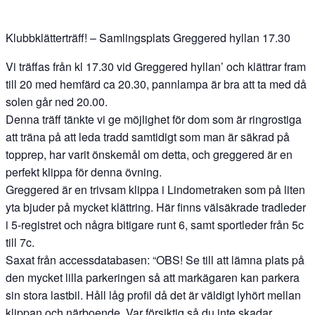
Klubbklätterträff! – Samlingsplats Greggered hyllan 17.30
Vi träffas från kl 17.30 vid Greggered hyllan’ och klättrar fram
till 20 med hemfärd ca 20.30, pannlampa är bra att ta med då
solen går ned 20.00.
Denna träff tänkte vi ge möjlighet för dom som är ringrostiga
att träna på att leda tradd samtidigt som man är säkrad på
topprep, har varit önskemål om detta, och greggered är en
perfekt klippa för denna övning.
Greggered är en trivsam klippa i Lindometraken som på liten
yta bjuder på mycket klättring. Här finns välsäkrade tradleder
i 5-registret och några bitigare runt 6, samt sportleder från 5c
till 7c.
Saxat från accessdatabasen: “OBS! Se till att lämna plats på
den mycket lilla parkeringen så att mark
ägaren kan parkera
sin stora lastbil. Håll låg profil då det är väldigt lyhört mellan
klippan och närboende. Var försiktig så du inte skadar