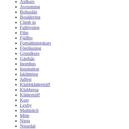
Aidkurs
Avrostning
Bohuslän
Bouldering
Climb in
Fallövning
Film
Fjällbo
Fortsättningskurs
Föreläsning
Grundkurs
Gärdsås
Inomhus
Inspiration
Isklättring
Julfest
Klubbklätterträff
Klubbresa
Klätterträff
Kurs
Lexby
Multipitch
Möte
Ninja
Nissedal