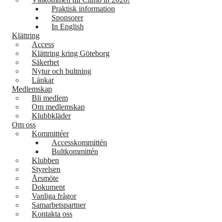
Praktisk information
Sponsorer
In English
Klättring
Access
Klättring kring Göteborg
Säkerhet
Nytur och bultning
Länkar
Medlemskap
Bli medlem
Om medlemskap
Klubbkläder
Om oss
Kommittéer
Accesskommittén
Bultkommittén
Klubben
Styrelsen
Årsmöte
Dokument
Vanliga frågor
Samarbetspartner
Kontakta oss