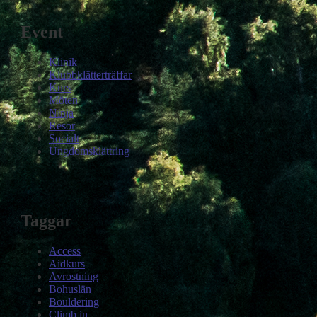
Event
Klinik
Klubbklätterträffar
Kurs
Möten
Ninja
Resor
Socialt
Ungdomsklättring
Taggar
Access
Aidkurs
Avrostning
Bohuslän
Bouldering
Climb in