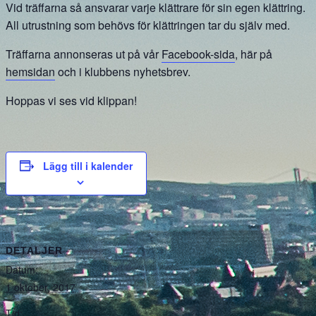
Vid träffarna så ansvarar varje klättrare för sin egen klättring.
All utrustning som behövs för klättringen tar du själv med.
Träffarna annonseras ut på vår
Facebook-sida
, här på
hemsidan
och i klubbens nyhetsbrev.
Hoppas vi ses vid klippan!
Lägg till i kalender
DETALJER
Datum:
1 oktober, 2017
Tid: