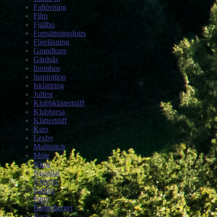
Fallövning
Film
Fjällbo
Fortsättningskurs
Föreläsning
Grundkurs
Gärdsås
Inomhus
Inspiration
Isklättring
Julfest
Klubbklätterträff
Klubbresa
Klätterträff
Kurs
Lexby
Multipitch
Möte
Ninja
Nissedal
Nyheter
Partille
Party
Rammberget
Resa