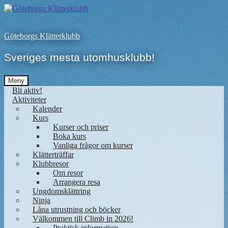
Hoppa
till
innehåll
Göteborgs Klätterklubb
Sveriges mesta utomhusklubb!
Meny
Bli aktiv!
Aktiviteter
Kalender
Kurs
Kurser och priser
Boka kurs
Vanliga frågor om kurser
Klätterträffar
Klubbresor
Om resor
Arrangera resa
Ungdomsklättring
Ninja
Låna utrustning och böcker
Välkommen till Climb in 2026!
Praktisk information