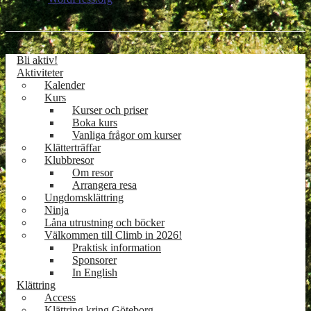
Bli aktiv!
Aktiviteter
Kalender
Kurs
Kurser och priser
Boka kurs
Vanliga frågor om kurser
Klätterträffar
Klubbresor
Om resor
Arrangera resa
Ungdomsklättring
Ninja
Låna utrustning och böcker
Välkommen till Climb in 2026!
Praktisk information
Sponsorer
In English
Klättring
Access
Klättring kring Göteborg