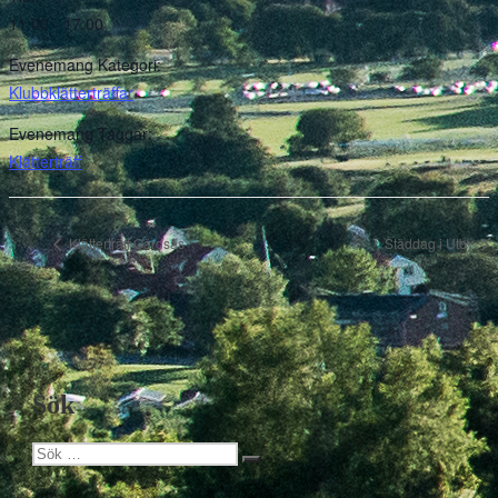
11:00 - 17:00
Evenemang Kategori:
Klubbklätterträffar
Evenemang Taggar:
Klätterträff
Klätterträff Gärdsås
Städdag i Utby
Sök
Sök
Sök
efter: