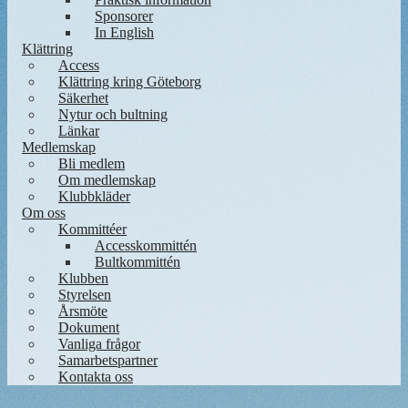
Sponsorer
In English
Klättring
Access
Klättring kring Göteborg
Säkerhet
Nytur och bultning
Länkar
Medlemskap
Bli medlem
Om medlemskap
Klubbkläder
Om oss
Kommittéer
Accesskommittén
Bultkommittén
Klubben
Styrelsen
Årsmöte
Dokument
Vanliga frågor
Samarbetspartner
Kontakta oss