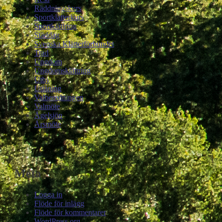
Räddningskurs
Sportklätterkurs
Sportklättring
Städdag
Svenska Klätterförbundet
Trad
Ungdom
Ungdomsklättring
Utby
Utlåning
Valberedningen
Valmöte
Ågelsjön
Årsmöte
Meta
Logga in
Flöde för inlägg
Flöde för kommentarer
WordPress.org