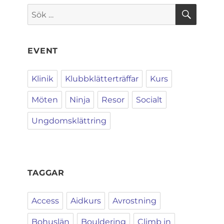
SÖK
Sök
efter:
EVENT
Klinik
Klubbklätterträffar
Kurs
Möten
Ninja
Resor
Socialt
Ungdomsklättring
TAGGAR
Access
Aidkurs
Avrostning
Bohuslän
Bouldering
Climb in