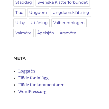
Städdag
Svenska Klätterförbundet
Trad
Ungdom
Ungdomsklättring
Utby
Utlåning
Valberedningen
Valmöte
Ågelsjön
Årsmöte
META
Logga in
Flöde för inlägg
Flöde för kommentarer
WordPress.org