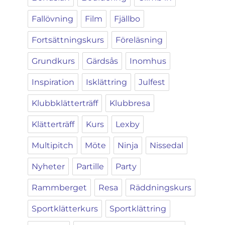
Fallövning
Film
Fjällbo
Fortsättningskurs
Föreläsning
Grundkurs
Gärdsås
Inomhus
Inspiration
Isklättring
Julfest
Klubbklätterträff
Klubbresa
Klätterträff
Kurs
Lexby
Multipitch
Möte
Ninja
Nissedal
Nyheter
Partille
Party
Rammberget
Resa
Räddningskurs
Sportklätterkurs
Sportklättring