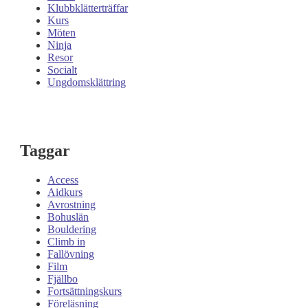
Klubbklätterträffar
Kurs
Möten
Ninja
Resor
Socialt
Ungdomsklättring
Taggar
Access
Aidkurs
Avrostning
Bohuslän
Bouldering
Climb in
Fallövning
Film
Fjällbo
Fortsättningskurs
Föreläsning