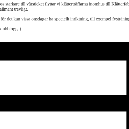
 starkare till vårsticket flyttar vi klätterträffarna inomhus till Klätterf
llmänt trevligt.
för det kan vissa onsdagar ha speciellt inriktning, till exempel fystränin
 klubblogga)