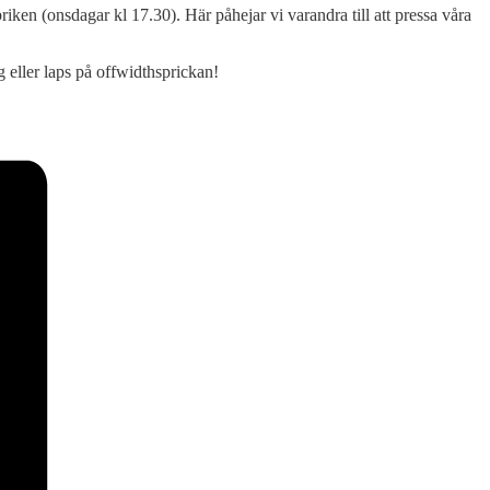
abriken (onsdagar kl 17.30). Här påhejar vi varandra till att pressa våra
g eller laps på offwidthsprickan!