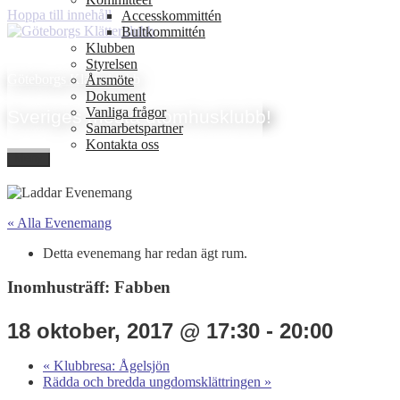
Hoppa till innehåll
Accesskommittén
Bultkommittén
Klubben
Styrelsen
Göteborgs Klätterklubb
Årsmöte
Dokument
Vanliga frågor
Sveriges mesta utomhusklubb!
Samarbetspartner
Kontakta oss
Meny
« Alla Evenemang
Detta evenemang har redan ägt rum.
Inomhusträff: Fabben
18 oktober, 2017 @ 17:30
-
20:00
«
Klubbresa: Ågelsjön
Rädda och bredda ungdomsklättringen
»