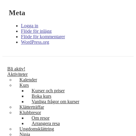
Meta
Logga in
Flöde för inlägg
Flöde för kommentarer
WordPress.org
Bli aktiv!
Aktiviteter
Kalender
Kurs
Kurser och priser
Boka kurs
Vanliga frågor om kurser
Klätterträffar
Klubbresor
Om resor
Arrangera resa
Ungdomsklättring
Ninja