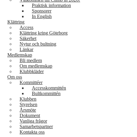
Praktisk information
Sponsorer
In English
Klättring
Access
Klättring kring Göteborg
Säkerhet
Nytur och bultning
Länkar
Medlemskap
Bli medlem
Om medlemskap
Klubbkläder
Om oss
Kommittéer
Accesskommittén
Bultkommittén
Klubben
Styrelsen
Årsmöte
Dokument
Vanliga frågor
Samarbetspartner
Kontakta oss