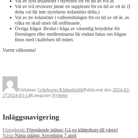
Val av fyra ledamöter i styrelsen för en tid av två år.
Val av två revisorer jämte en suppleant för en tid av ett år. (I
detta val får inte styrelsens ledamöter delta.)
Val av tre ledamöter i valberedningen för en tid av ett år, av
vilka en skall utses till ordförande.
Övriga frågor. Beslut i fråga av väsentlig betydelse för
föreningen eller medlemmarna får endast fattas om frågan
finns med i kallelsen till mötet.
Varmt välkomna!
Författare
Göteborgs Klätterklubb
Publicerat den
2024-02-
27
2024-03-14
Kategorier
Nyheter
Inläggsnavigering
Föregående
Föregående inlägg:
Gå en klätterkurs till våren!
Nästa
Nästa inlägg:
Avrostning 7 april