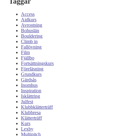
Taggar
Access
Aidkurs
Avrostning
Bohuslän
Bouldering
Climb in
Fallövning
Film
Fjällbo
Fortsättningskurs
Föreläsning
Grundkurs
Gärdsås
Inomhus
Inspiration
Isklättring
Julfest
Klubbklätterträff
Klubbresa
Klätterträff
Kurs
Lexby
Multipitch