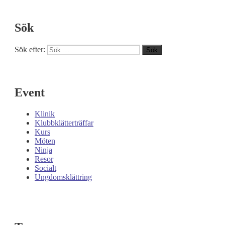
Sök
Sök efter:
Sök
Event
Klinik
Klubbklätterträffar
Kurs
Möten
Ninja
Resor
Socialt
Ungdomsklättring