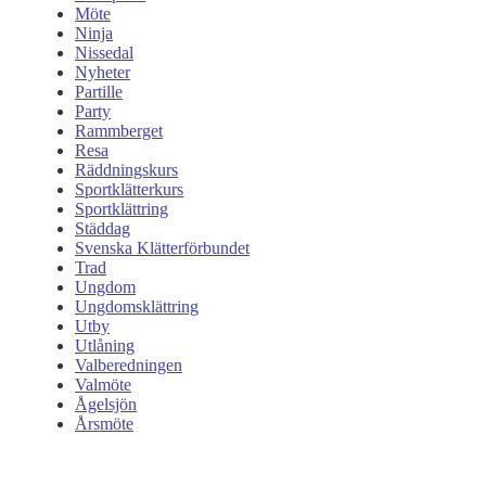
Möte
Ninja
Nissedal
Nyheter
Partille
Party
Rammberget
Resa
Räddningskurs
Sportklätterkurs
Sportklättring
Städdag
Svenska Klätterförbundet
Trad
Ungdom
Ungdomsklättring
Utby
Utlåning
Valberedningen
Valmöte
Ågelsjön
Årsmöte