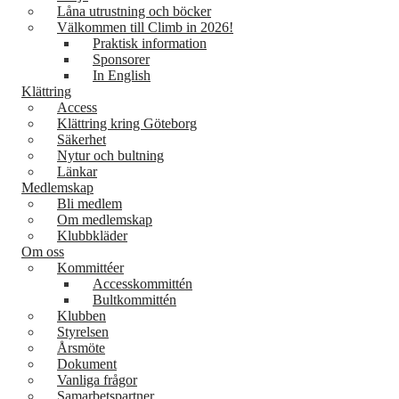
Låna utrustning och böcker
Välkommen till Climb in 2026!
Praktisk information
Sponsorer
In English
Klättring
Access
Klättring kring Göteborg
Säkerhet
Nytur och bultning
Länkar
Medlemskap
Bli medlem
Om medlemskap
Klubbkläder
Om oss
Kommittéer
Accesskommittén
Bultkommittén
Klubben
Styrelsen
Årsmöte
Dokument
Vanliga frågor
Samarbetspartner