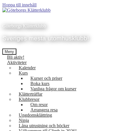
Hoppa till innehåll
Göteborgs Klätterklubb
Sveriges mesta utomhusklubb!
Meny
Bli aktiv!
Aktiviteter
Kalender
Kurs
Kurser och priser
Boka kurs
Vanliga frågor om kurser
Klätterträffar
Klubbresor
Om resor
Arrangera resa
Ungdomsklättring
Ninja
Låna utrustning och böcker
Välkommen till Climb in 2026!