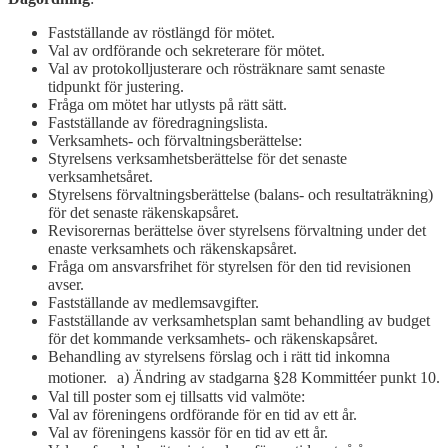
Fastställande av röstlängd för mötet.
Val av ordförande och sekreterare för mötet.
Val av protokolljusterare och rösträknare samt senaste
tidpunkt för justering.
Fråga om mötet har utlysts på rätt sätt.
Fastställande av föredragningslista.
Verksamhets- och förvaltningsberättelse:
Styrelsens verksamhetsberättelse för det senaste
verksamhetsåret.
Styrelsens förvaltningsberättelse (balans- och resultaträkning)
för det senaste räkenskapsåret.
Revisorernas berättelse över styrelsens förvaltning under det
enaste verksamhets och räkenskapsåret.
Fråga om ansvarsfrihet för styrelsen för den tid revisionen
avser.
Fastställande av medlemsavgifter.
Fastställande av verksamhetsplan samt behandling av budget
för det kommande verksamhets- och räkenskapsåret.
Behandling av styrelsens förslag och i rätt tid inkomna
motioner. a) Ändring av stadgarna §28 Kommittéer punkt 10.
Val till poster som ej tillsatts vid valmöte:
Val av föreningens ordförande för en tid av ett år.
Val av föreningens kassör för en tid av ett år.