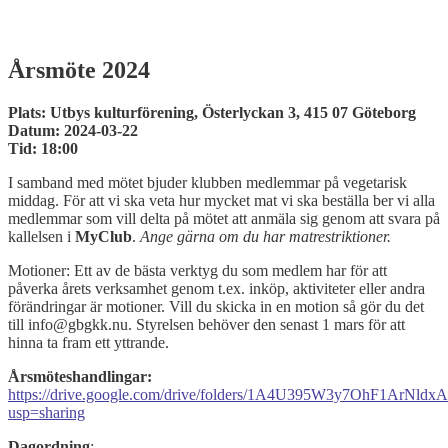
Årsmöte 2024
Plats: Utbys kulturförening, Österlyckan 3, 415 07 Göteborg
Datum: 2024-03-22
Tid: 18:00
I samband med mötet bjuder klubben medlemmar på vegetarisk
middag. För att vi ska veta hur mycket mat vi ska beställa ber vi alla
medlemmar som vill delta på mötet att anmäla sig genom att svara på
kallelsen i
MyClub
.
Ange gärna om du har matrestriktioner.
Motioner: Ett av de bästa verktyg du som medlem har för att
påverka årets verksamhet genom t.ex. inköp, aktiviteter eller andra
förändringar är motioner. Vill du skicka in en motion så gör du det
till info@gbgkk.nu. Styrelsen behöver den senast 1 mars för att
hinna ta fram ett yttrande.
Årsmöteshandlingar:
https://drive.google.com/drive/folders/1A4U395W3y7OhF1ArN
usp=sharing
Dagordning
: